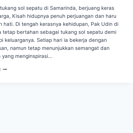
 tukang sol sepatu di Samarinda, berjuang keras
arga, Kisah hidupnya penuh perjuangan dan haru
 hati. Di tengah kerasnya kehidupan, Pak Udin di
 tetap bertahan sebagai tukang sol sepatu demi
i keluarganya. Setiap hari ia bekerja dengan
san, namun tetap menunjukkan semangat dan
 yang menginspirasi…
PERJUANGAN
E
PAK
UDIN
TUKANG
SOL
SEPATU
DI
SAMARINDA
DEMI
MENGHIDUPI
KELUARGA!