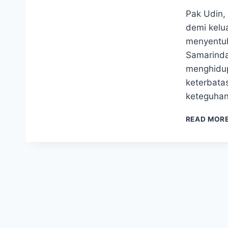
Pak Udin,
demi kelu
menyentuh
Samarinda
menghidup
keterbata
keteguhan
READ MOR