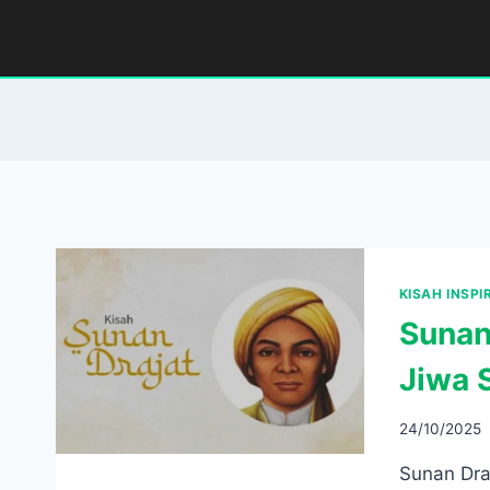
Skip
to
content
KISAH INSPI
Sunan
Jiwa 
24/10/2025
Sunan Draj