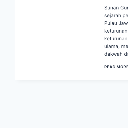
Sunan Gun
sejarah p
Pulau Jaw
keturunan 
keturunan
ulama, me
dakwah da
READ MOR