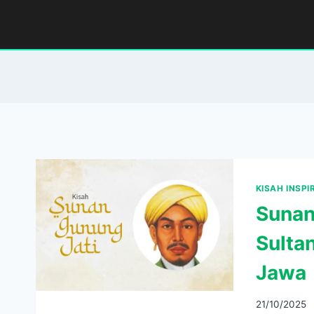
Skip
to
content
KISAH INSPI
Sunan
Sulta
Jawa
21/10/2025