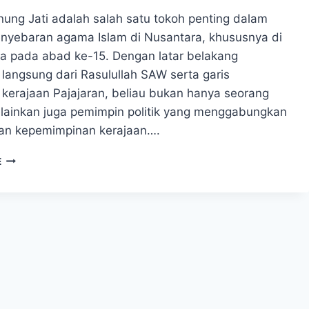
ung Jati adalah salah satu tokoh penting dalam
enyebaran agama Islam di Nusantara, khususnya di
a pada abad ke-15. Dengan latar belakang
langsung dari Rasulullah SAW serta garis
 kerajaan Pajajaran, beliau bukan hanya seorang
lainkan juga pemimpin politik yang menggabungkan
n kepemimpinan kerajaan….
SUNAN
E
GUNUNG
JATI,
WALI
SONGO,
SULTAN,
DAN
PENYEBAR
ISLAM
DI
TANAH