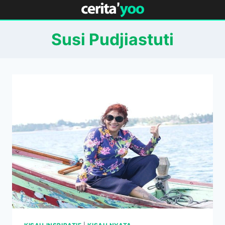
Skip
to
content
Susi Pudjiastuti