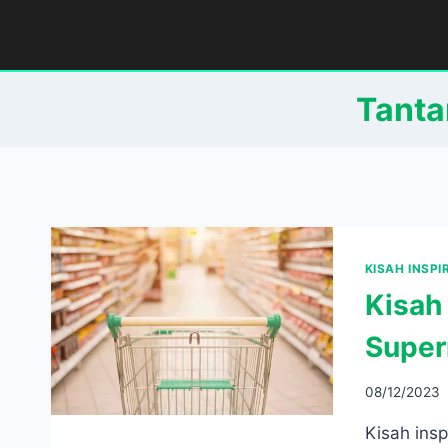
Skip
to
content
Tant
KISAH INSPI
Kisah
Super
08/12/2023
Kisah insp