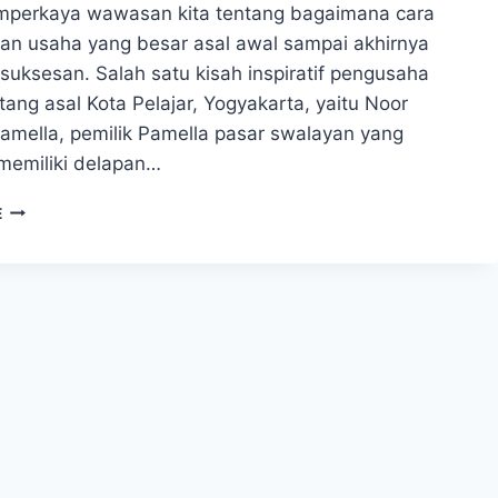
perkaya wawasan kita tentang bagaimana cara
an usaha yang besar asal awal sampai akhirnya
suksesan. Salah satu kisah inspiratif pengusaha
ang asal Kota Pelajar, Yogyakarta, yaitu Noor
Pamella, pemilik Pamella pasar swalayan yang
memiliki delapan…
KISAH
E
INSPIRATIF
PENGUSAHA
SUKSES
SUPERMAKET
DARI
NOL