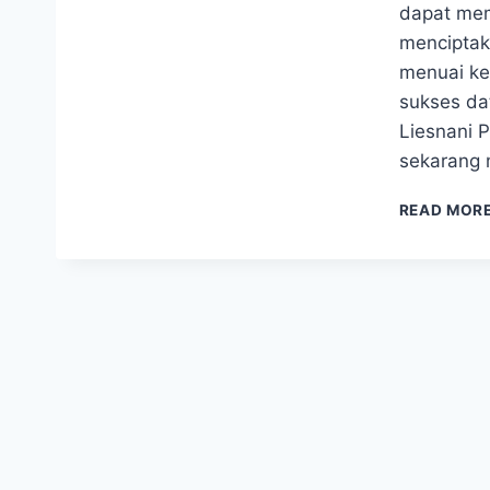
dapat mem
menciptak
menuai ke
sukses dat
Liesnani 
sekarang 
READ MOR