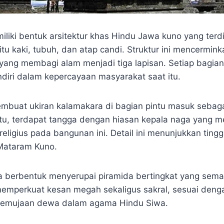
liki bentuk arsitektur khas Hindu Jawa kuno yang terdir
tu kaki, tubuh, dan atap candi. Struktur ini mencermin
yang membagi alam menjadi tiga lapisan. Setiap bagian 
ndiri dalam kepercayaan masyarakat saat itu.
buat ukiran kalamakara di bagian pintu masuk sebaga
n itu, terdapat tangga dengan hiasan kepala naga yang 
s religius pada bangunan ini. Detail ini menunjukkan ting
Mataram Kuno.
a berbentuk menyerupai piramida bertingkat yang sema
 memperkuat kesan megah sekaligus sakral, sesuai deng
pemujaan dewa dalam agama Hindu Siwa.