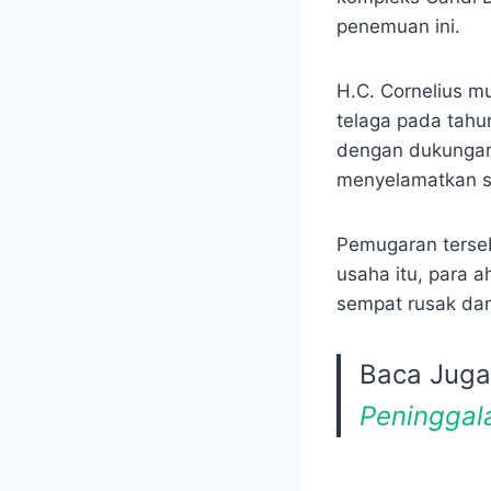
penemuan ini.
H.C. Cornelius 
telaga pada tahu
dengan dukungan 
menyelamatkan str
Pemugaran terseb
usaha itu, para a
sempat rusak dan 
Baca Jug
Peninggal