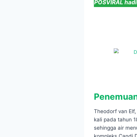
POSVIRAL hadir
Penemuan 
Theodorf van Elf
kali pada tahun 
sehingga air menu
kompleks Candi D