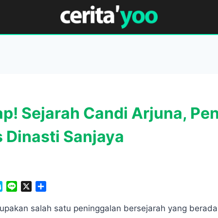
p! Sejarah Candi Arjuna, Pe
s Dinasti Sanjaya
S
L
X
S
k
i
h
y
n
a
upakan salah satu peninggalan bersejarah yang berad