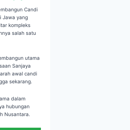
membangun Candi
di Jawa yang
itar kompleks
annya salah satu
 pembangun utama
saan Sanjaya
arah awal candi
gga sekarang.
utama dalam
nya hubungan
h Nusantara.