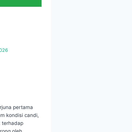
rjuna pertama
m kondisi candi,
t terhadap
rong oleh