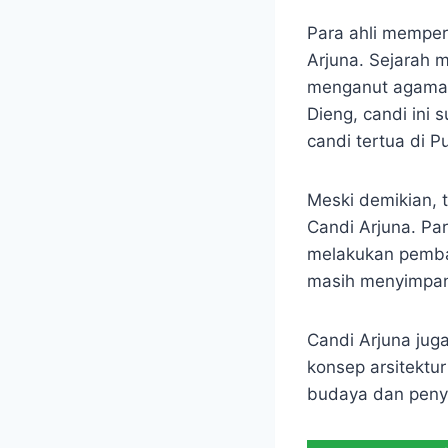
Para ahli memper
Arjuna. Sejarah 
menganut agama H
Dieng, candi ini 
candi tertua di P
Meski demikian, 
Candi Arjuna. P
melakukan pemban
masih menyimpan
Candi Arjuna jug
konsep arsitekt
budaya dan penye