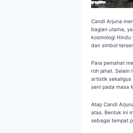
Candi Arjuna memi
bagian utama, yai
kosmologi Hindu 
dan simbol terse
Para pemahat mem
roh jahat. Selai
artistik sekaligu
seni pada masa 
Atap Candi Arjun
atas. Bentuk ini
sebagai tempat 