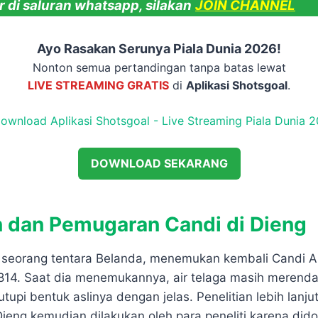
 di saluran whatsapp, silakan
JOIN CHANNEL
Ayo Rasakan Serunya Piala Dunia 2026!
Nonton semua pertandingan tanpa batas lewat
LIVE STREAMING GRATIS
di
Aplikasi Shotsgoal
.
DOWNLOAD SEKARANG
dan Pemugaran Candi di Dieng
, seorang tentara Belanda, menemukan kembali Candi A
1814. Saat dia menemukannya, air telaga masih merenda
tupi bentuk aslinya dengan jelas. Penelitian lebih lanju
ieng kemudian dilakukan oleh para peneliti karena dido