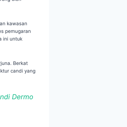
kan kawasan
ses pemugaran
 ini untuk
juna. Berkat
uktur candi yang
andi Dermo