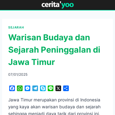
Skip
to
content
SEJARAH
Warisan Budaya dan
Sejarah Peninggalan di
Jawa Timur
07/01/2025
F
W
M
T
S
L
X
S
a
h
e
e
k
i
h
c
a
s
l
y
n
a
Jawa Timur merupakan provinsi di Indonesia
e
t
s
e
p
e
r
yang kaya akan warisan budaya dan sejarah
b
s
e
g
e
e
sehingga menjadi daya tarik dari provinsi ini.