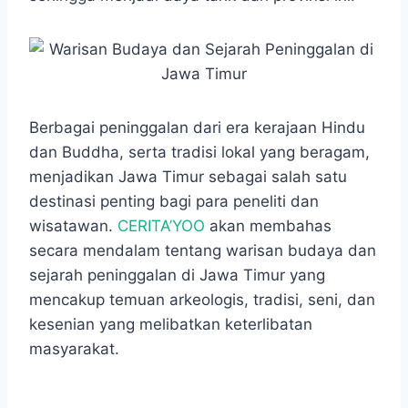
o
A
n
r
o
p
g
a
k
p
e
m
r
Berbagai peninggalan dari era kerajaan Hindu
dan Buddha, serta tradisi lokal yang beragam,
menjadikan Jawa Timur sebagai salah satu
destinasi penting bagi para peneliti dan
wisatawan.
CERITA’YOO
akan membahas
secara mendalam tentang warisan budaya dan
sejarah peninggalan di Jawa Timur yang
mencakup temuan arkeologis, tradisi, seni, dan
kesenian yang melibatkan keterlibatan
masyarakat.