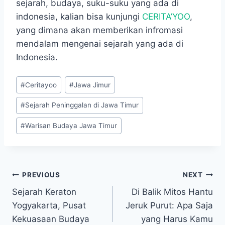
sejarah, budaya, suku-suku yang ada di
indonesia, kalian bisa kunjungi
CERITA’YOO
,
yang dimana akan memberikan infromasi
mendalam mengenai sejarah yang ada di
Indonesia.
Post
#
Ceritayoo
#
Jawa Jimur
Tags:
#
Sejarah Peninggalan di Jawa Timur
#
Warisan Budaya Jawa Timur
Navigasi
PREVIOUS
NEXT
Sejarah Keraton
Di Balik Mitos Hantu
pos
Yogyakarta, Pusat
Jeruk Purut: Apa Saja
Kekuasaan Budaya
yang Harus Kamu