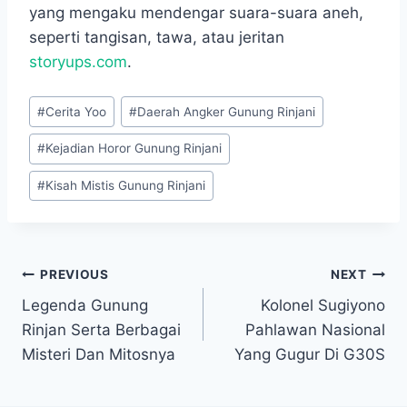
yang mengaku mendengar suara-suara aneh,
seperti tangisan, tawa, atau jeritan
storyups.com
.
Post
#
Cerita Yoo
#
Daerah Angker Gunung Rinjani
Tags:
#
Kejadian Horor Gunung Rinjani
#
Kisah Mistis Gunung Rinjani
Navigasi
PREVIOUS
NEXT
Legenda Gunung
Kolonel Sugiyono
pos
Rinjan Serta Berbagai
Pahlawan Nasional
Misteri Dan Mitosnya
Yang Gugur Di G30S