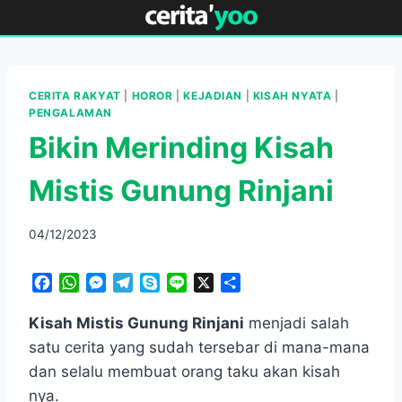
Skip
to
content
CERITA RAKYAT
|
HOROR
|
KEJADIAN
|
KISAH NYATA
|
PENGALAMAN
Bikin Merinding Kisah
Mistis Gunung Rinjani
04/12/2023
F
W
M
T
S
L
X
S
a
h
e
e
k
i
h
c
a
s
l
y
n
a
Kisah Mistis Gunung Rinjani
menjadi salah
e
t
s
e
p
e
r
satu cerita yang sudah tersebar di mana-mana
b
s
e
g
e
e
dan selalu membuat orang taku akan kisah
o
A
n
r
nya.
o
p
g
a