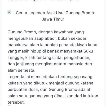
o
A
n
r
o
p
g
a
k
p
e
m
r
Gunung Bromo, dengan kawahnya yang
mengepulkan asap abadi, bukan sekadar
mahakarya alam ia adalah penanda kisah kuno
yang masih hidup di benak masyarakat Suku
Tengger, kisah tentang cinta, pengorbanan,
dan janji yang mengikat antara manusia dan
alam semesta.
Legenda ini menceritakan tentang sepasang
kekasih yang dikutuk menjadi gunung karena
perbuatan dosa, dan Gunung Bromo adalah
salah satu gunung yang dihasilkan dari kutukan
tersebut.