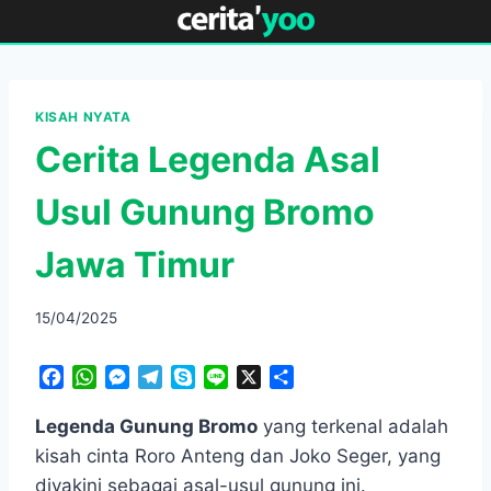
Skip
to
content
KISAH NYATA
Cerita Legenda Asal
Usul Gunung Bromo
Jawa Timur
15/04/2025
F
W
M
T
S
L
X
S
a
h
e
e
k
i
h
c
a
s
l
y
n
a
Legenda Gunung Bromo
yang terkenal adalah
e
t
s
e
p
e
r
kisah cinta Roro Anteng dan Joko Seger, yang
b
s
e
g
e
e
diyakini sebagai asal-usul gunung ini.