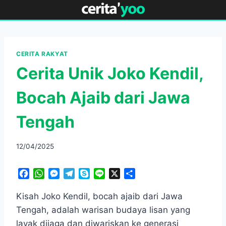
Skip
to
content
CERITA RAKYAT
Cerita Unik Joko Kendil,
Bocah Ajaib dari Jawa
Tengah
12/04/2025
F
W
M
T
S
L
X
S
a
h
e
e
k
i
h
c
a
s
l
y
n
a
Kisah Joko Kendil, bocah ajaib dari Jawa
e
t
s
e
p
e
r
Tengah, adalah warisan budaya lisan yang
b
s
e
g
e
e
layak dijaga dan diwariskan ke generasi