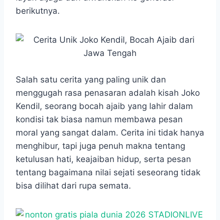
o
A
n
r
berikutnya.
o
p
g
a
k
p
e
m
r
Salah satu cerita yang paling unik dan
menggugah rasa penasaran adalah kisah Joko
Kendil, seorang bocah ajaib yang lahir dalam
kondisi tak biasa namun membawa pesan
moral yang sangat dalam. Cerita ini tidak hanya
menghibur, tapi juga penuh makna tentang
ketulusan hati, keajaiban hidup, serta pesan
tentang bagaimana nilai sejati seseorang tidak
bisa dilihat dari rupa semata.