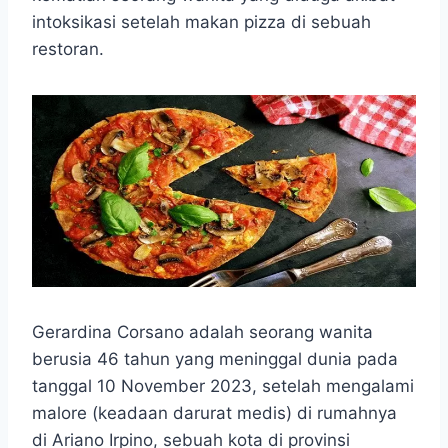
o
A
n
r
intoksikasi setelah makan pizza di sebuah
o
p
g
a
restoran.
k
p
e
m
r
Gerardina Corsano adalah seorang wanita
berusia 46 tahun yang meninggal dunia pada
tanggal 10 November 2023, setelah mengalami
malore (keadaan darurat medis) di rumahnya
di Ariano Irpino, sebuah kota di provinsi