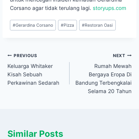
Corsano agar tidak terulang lagi.
storyups.com
Post
#
Gerardina Corsano
#
Pizza
#
Restoran Oasi
Tags:
Navigasi
PREVIOUS
NEXT
Keluarga Whitaker
Rumah Mewah
pos
Kisah Sebuah
Bergaya Eropa Di
Perkawinan Sedarah
Bandung Terbengkalai
Selama 20 Tahun
Similar Posts