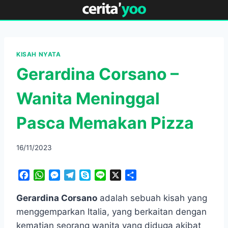
Skip
to
content
KISAH NYATA
Gerardina Corsano –
Wanita Meninggal
Pasca Memakan Pizza
16/11/2023
F
W
M
T
S
L
X
S
a
h
e
e
k
i
h
c
a
s
l
y
n
a
Gerardina Corsano
adalah sebuah kisah yang
e
t
s
e
p
e
r
menggemparkan Italia, yang berkaitan dengan
b
s
e
g
e
e
kematian seorang wanita yang diduga akibat