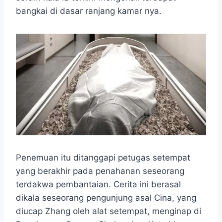
o
A
n
r
bangkai di dasar ranjang kamar nya.
o
p
g
a
k
p
e
m
r
Penemuan itu ditanggapi petugas setempat
yang berakhir pada penahanan seseorang
terdakwa pembantaian. Cerita ini berasal
dikala seseorang pengunjung asal Cina, yang
diucap Zhang oleh alat setempat, menginap di