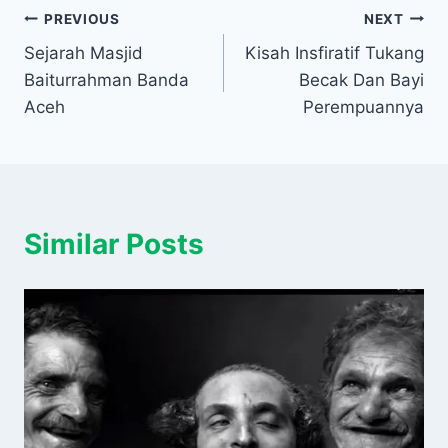
Navigasi
PREVIOUS
NEXT
Sejarah Masjid
Kisah Insfiratif Tukang
pos
Baiturrahman Banda
Becak Dan Bayi
Aceh
Perempuannya
Similar Posts