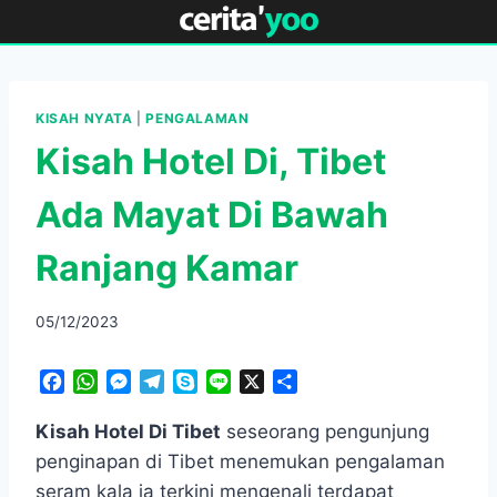
Skip
to
content
KISAH NYATA
|
PENGALAMAN
Kisah Hotel Di, Tibet
Ada Mayat Di Bawah
Ranjang Kamar
05/12/2023
F
W
M
T
S
L
X
S
a
h
e
e
k
i
h
c
a
s
l
y
n
a
Kisah Hotel Di Tibet
seseorang pengunjung
e
t
s
e
p
e
r
penginapan di Tibet menemukan pengalaman
b
s
e
g
e
e
seram kala ia terkini mengenali terdapat