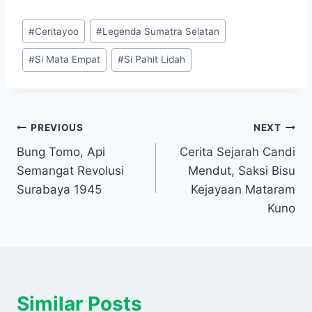
Post
#
Ceritayoo
#
Legenda Sumatra Selatan
Tags:
#
Si Mata Empat
#
Si Pahit Lidah
Navigasi
PREVIOUS
NEXT
Bung Tomo, Api
Cerita Sejarah Candi
pos
Semangat Revolusi
Mendut, Saksi Bisu
Surabaya 1945
Kejayaan Mataram
Kuno
Similar Posts