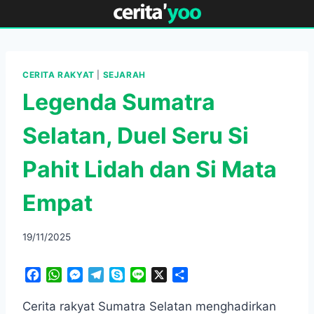
Skip
to
content
CERITA RAKYAT
|
SEJARAH
Legenda Sumatra
Selatan, Duel Seru Si
Pahit Lidah dan Si Mata
Empat
19/11/2025
F
W
M
T
S
L
X
S
a
h
e
e
k
i
h
c
a
s
l
y
n
a
Cerita rakyat Sumatra Selatan menghadirkan