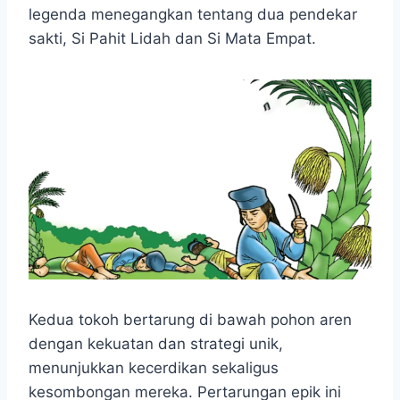
e
t
s
e
p
e
r
legenda menegangkan tentang dua pendekar
b
s
e
g
e
e
sakti, Si Pahit Lidah dan Si Mata Empat.
o
A
n
r
o
p
g
a
k
p
e
m
r
Kedua tokoh bertarung di bawah pohon aren
dengan kekuatan dan strategi unik,
menunjukkan kecerdikan sekaligus
kesombongan mereka. Pertarungan epik ini