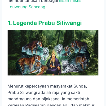
memberitahukan berbagai
kisah mistis
Leuweung Sancang
:
1. Legenda Prabu Siliwangi
Menurut kepercayaan masyarakat Sunda,
Prabu Siliwangi adalah raja yang sakti
mandraguna dan bijaksana. Ia memerintah
Kerajaan Padjajaran dengan adil dan makmur.