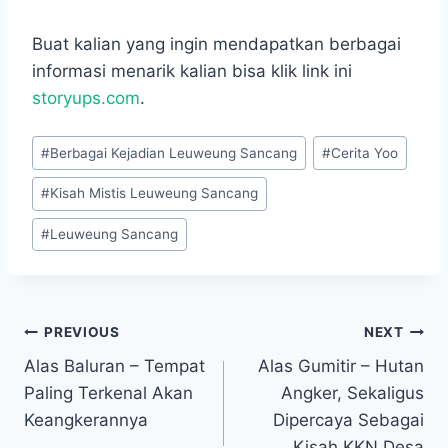
Buat kalian yang ingin mendapatkan berbagai
informasi menarik kalian bisa klik link ini
storyups.com
.
Post
#
Berbagai Kejadian Leuweung Sancang
#
Cerita Yoo
Tags:
#
Kisah Mistis Leuweung Sancang
#
Leuweung Sancang
Navigasi
PREVIOUS
NEXT
Alas Baluran – Tempat
Alas Gumitir – Hutan
pos
Paling Terkenal Akan
Angker, Sekaligus
Keangkerannya
Dipercaya Sebagai
Kisah KKN Desa