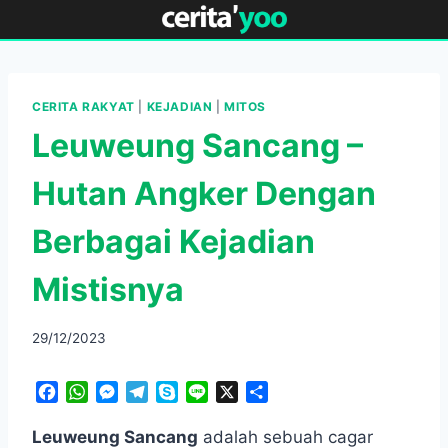
Skip
to
content
CERITA RAKYAT
|
KEJADIAN
|
MITOS
Leuweung Sancang –
Hutan Angker Dengan
Berbagai Kejadian
Mistisnya
29/12/2023
F
W
M
T
S
L
X
S
a
h
e
e
k
i
h
c
a
s
l
y
n
a
Leuweung Sancang
adalah sebuah cagar