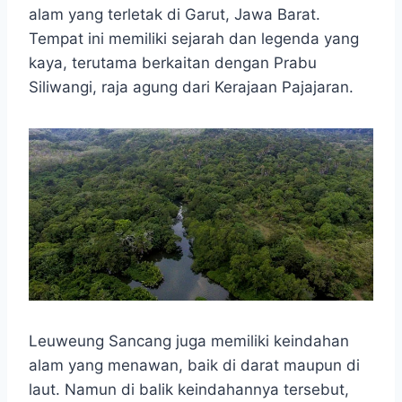
e
t
s
e
p
e
r
alam yang terletak di Garut, Jawa Barat.
b
s
e
g
e
e
Tempat ini memiliki sejarah dan legenda yang
o
A
n
r
kaya, terutama berkaitan dengan Prabu
o
p
g
a
Siliwangi, raja agung dari Kerajaan Pajajaran.
k
p
e
m
r
Leuweung Sancang juga memiliki keindahan
alam yang menawan, baik di darat maupun di
laut. Namun di balik keindahannya tersebut,