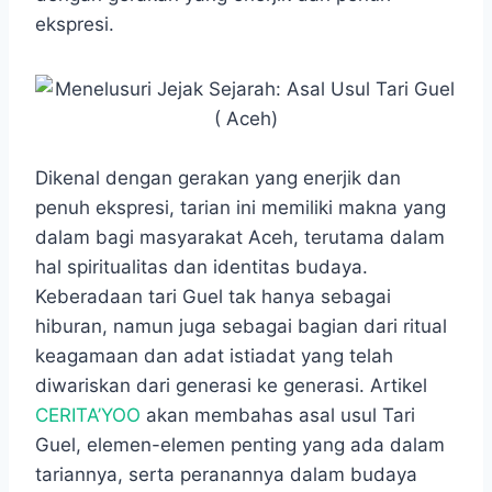
o
A
n
r
ekspresi.
o
p
g
a
k
p
e
m
r
Dikenal dengan gerakan yang enerjik dan
penuh ekspresi, tarian ini memiliki makna yang
dalam bagi masyarakat Aceh, terutama dalam
hal spiritualitas dan identitas budaya.
Keberadaan tari Guel tak hanya sebagai
hiburan, namun juga sebagai bagian dari ritual
keagamaan dan adat istiadat yang telah
diwariskan dari generasi ke generasi. Artikel
CERITA’YOO
akan membahas asal usul Tari
Guel, elemen-elemen penting yang ada dalam
tariannya, serta peranannya dalam budaya