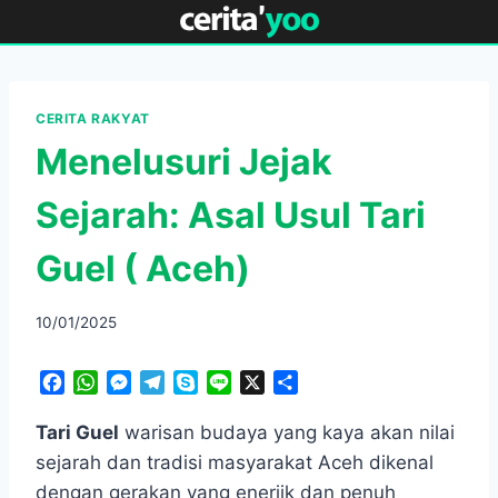
Skip
to
content
CERITA RAKYAT
Menelusuri Jejak
Sejarah: Asal Usul Tari
Guel ( Aceh)
10/01/2025
F
W
M
T
S
L
X
S
a
h
e
e
k
i
h
c
a
s
l
y
n
a
Tari Guel
warisan budaya yang kaya akan nilai
e
t
s
e
p
e
r
sejarah dan tradisi masyarakat Aceh dikenal
b
s
e
g
e
e
dengan gerakan yang enerjik dan penuh