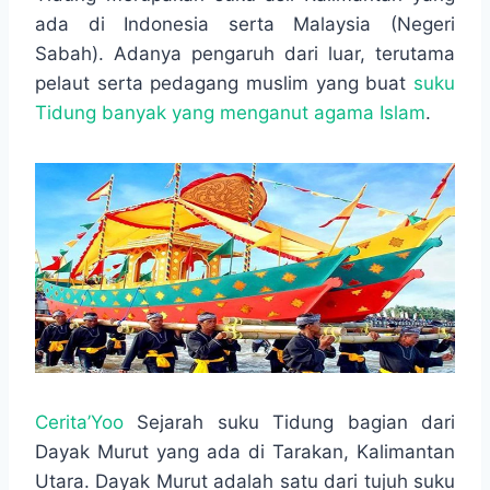
o
A
n
r
ada di Indonesia serta Malaysia (Negeri
o
p
g
a
Sabah). Adanya pengaruh dari luar, terutama
k
p
e
m
r
pelaut serta pedagang muslim yang buat
suku
Tidung banyak yang menganut agama Islam
.
Cerita’Yoo
Sejarah suku Tidung bagian dari
Dayak Murut yang ada di Tarakan, Kalimantan
Utara. Dayak Murut adalah satu dari tujuh suku