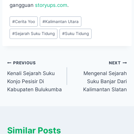
gangguan
storyups.com
.
Post
#
Cerita Yoo
#
Kalimantan Utara
Tags:
#
Sejarah Suku Tidung
#
Suku Tidung
Navigasi
PREVIOUS
NEXT
Kenali Sejarah Suku
Mengenal Sejarah
pos
Konjo Pesisir Di
Suku Banjar Dari
Kabupaten Bulukumba
Kalimantan Slatan
Similar Posts