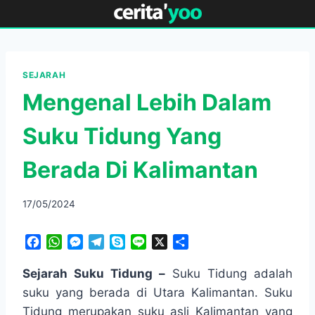
Skip
to
content
SEJARAH
Mengenal Lebih Dalam
Suku Tidung Yang
Berada Di Kalimantan
17/05/2024
F
W
M
T
S
L
X
S
a
h
e
e
k
i
h
c
a
s
l
y
n
a
Sejarah Suku Tidung –
Suku Tidung adalah
e
t
s
e
p
e
r
suku yang berada di Utara Kalimantan. Suku
b
s
e
g
e
e
Tidung merupakan suku asli Kalimantan yang