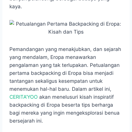
o
A
n
r
kaya.
o
p
g
a
k
p
e
m
r
Pemandangan yang menakjubkan, dan sejarah
yang mendalam, Eropa menawarkan
pengalaman yang tak terlupakan. Petualangan
pertama backpacking di Eropa bisa menjadi
tantangan sekaligus kesempatan untuk
menemukan hal-hal baru. Dalam artikel ini,
CERITA’YOO
akan menelusuri kisah inspiratif
backpacking di Eropa beserta tips berharga
bagi mereka yang ingin mengeksplorasi benua
bersejarah ini.