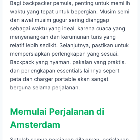
Bagi backpacker pemula, penting untuk memilih
waktu yang tepat untuk bepergian. Musim semi
dan awal musim gugur sering dianggap
sebagai waktu yang ideal, karena cuaca yang
menyenangkan dan kerumunan turis yang
relatif lebih sedikit. Selanjutnya, pastikan untuk
mempersiapkan perlengkapan yang sesuai.
Backpack yang nyaman, pakaian yang praktis,
dan perlengkapan essentials lainnya seperti
peta dan charger portable akan sangat
berguna selama perjalanan.
Memulai Perjalanan di
Amsterdam
Setelah semua persiapan dilakukan, perjalanan