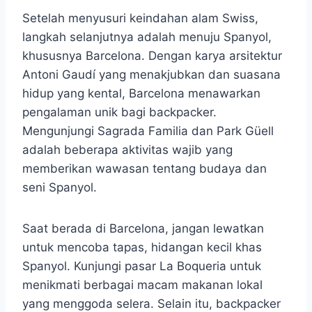
Setelah menyusuri keindahan alam Swiss,
langkah selanjutnya adalah menuju Spanyol,
khususnya Barcelona. Dengan karya arsitektur
Antoni Gaudí yang menakjubkan dan suasana
hidup yang kental, Barcelona menawarkan
pengalaman unik bagi backpacker.
Mengunjungi Sagrada Familia dan Park Güell
adalah beberapa aktivitas wajib yang
memberikan wawasan tentang budaya dan
seni Spanyol.
Saat berada di Barcelona, jangan lewatkan
untuk mencoba tapas, hidangan kecil khas
Spanyol. Kunjungi pasar La Boqueria untuk
menikmati berbagai macam makanan lokal
yang menggoda selera. Selain itu, backpacker