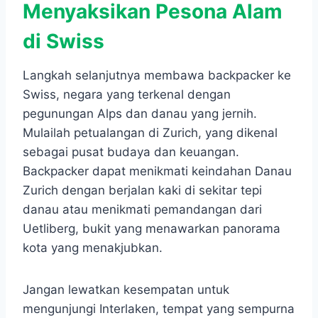
Menyaksikan Pesona Alam
di Swiss
Langkah selanjutnya membawa backpacker ke
Swiss, negara yang terkenal dengan
pegunungan Alps dan danau yang jernih.
Mulailah petualangan di Zurich, yang dikenal
sebagai pusat budaya dan keuangan.
Backpacker dapat menikmati keindahan Danau
Zurich dengan berjalan kaki di sekitar tepi
danau atau menikmati pemandangan dari
Uetliberg, bukit yang menawarkan panorama
kota yang menakjubkan.
Jangan lewatkan kesempatan untuk
mengunjungi Interlaken, tempat yang sempurna