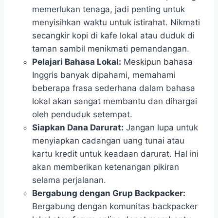
memerlukan tenaga, jadi penting untuk
menyisihkan waktu untuk istirahat. Nikmati
secangkir kopi di kafe lokal atau duduk di
taman sambil menikmati pemandangan.
Pelajari Bahasa Lokal:
Meskipun bahasa
Inggris banyak dipahami, memahami
beberapa frasa sederhana dalam bahasa
lokal akan sangat membantu dan dihargai
oleh penduduk setempat.
Siapkan Dana Darurat:
Jangan lupa untuk
menyiapkan cadangan uang tunai atau
kartu kredit untuk keadaan darurat. Hal ini
akan memberikan ketenangan pikiran
selama perjalanan.
Bergabung dengan Grup Backpacker:
Bergabung dengan komunitas backpacker