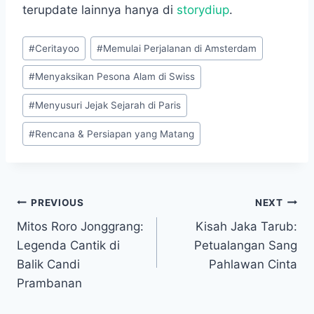
terupdate lainnya hanya di
storydiup
.
Post
#
Ceritayoo
#
Memulai Perjalanan di Amsterdam
Tags:
#
Menyaksikan Pesona Alam di Swiss
#
Menyusuri Jejak Sejarah di Paris
#
Rencana & Persiapan yang Matang
Navigasi
PREVIOUS
NEXT
Mitos Roro Jonggrang:
Kisah Jaka Tarub:
pos
Legenda Cantik di
Petualangan Sang
Balik Candi
Pahlawan Cinta
Prambanan