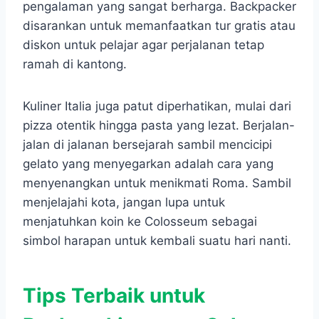
pengalaman yang sangat berharga. Backpacker
disarankan untuk memanfaatkan tur gratis atau
diskon untuk pelajar agar perjalanan tetap
ramah di kantong.
Kuliner Italia juga patut diperhatikan, mulai dari
pizza otentik hingga pasta yang lezat. Berjalan-
jalan di jalanan bersejarah sambil mencicipi
gelato yang menyegarkan adalah cara yang
menyenangkan untuk menikmati Roma. Sambil
menjelajahi kota, jangan lupa untuk
menjatuhkan koin ke Colosseum sebagai
simbol harapan untuk kembali suatu hari nanti.
Tips Terbaik untuk