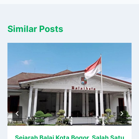
Similar Posts
Sejarah Balai Kota Bogor, Salah Satu