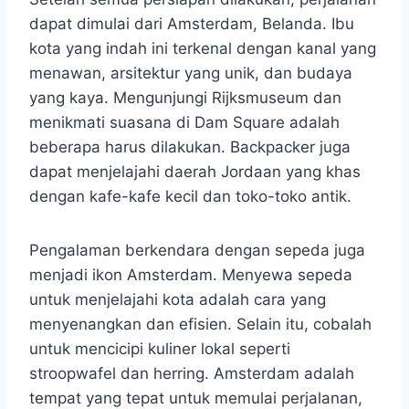
dapat dimulai dari Amsterdam, Belanda. Ibu
kota yang indah ini terkenal dengan kanal yang
menawan, arsitektur yang unik, dan budaya
yang kaya. Mengunjungi Rijksmuseum dan
menikmati suasana di Dam Square adalah
beberapa harus dilakukan. Backpacker juga
dapat menjelajahi daerah Jordaan yang khas
dengan kafe-kafe kecil dan toko-toko antik.
Pengalaman berkendara dengan sepeda juga
menjadi ikon Amsterdam. Menyewa sepeda
untuk menjelajahi kota adalah cara yang
menyenangkan dan efisien. Selain itu, cobalah
untuk mencicipi kuliner lokal seperti
stroopwafel dan herring. Amsterdam adalah
tempat yang tepat untuk memulai perjalanan,