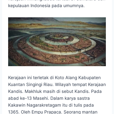
o
A
n
r
kepulauan Indonesia pada umumnya.
o
p
g
a
k
p
e
m
r
Kerajaan ini terletak di Koto Alang Kabupaten
Kuantan Singingi Riau. Wilayah tempat Kerajaan
Kandis. Makhluk masih di sebut Kandis. Pada
abad ke-13 Masehi. Dalam karya sastra
Kakawin Nagarakretagam itu di tulis pada
1365. Oleh Empu Prapaca. Seorang mantan