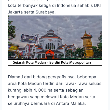
o
A
n
r
kota terbanyak ketiga di Indonesia sehabis DKI
o
p
g
a
Jakarta serta Surabaya.
k
p
e
m
r
Diamati dari bidang geografis nya, beberapa
area Kota Medan terdiri dari rawa- rawa seluas
kurang lebih 4. 000 ha serta sebagian
bengawan yang melewati Kota Medan serta
seluruhnya bermuara di Antara Malaka.