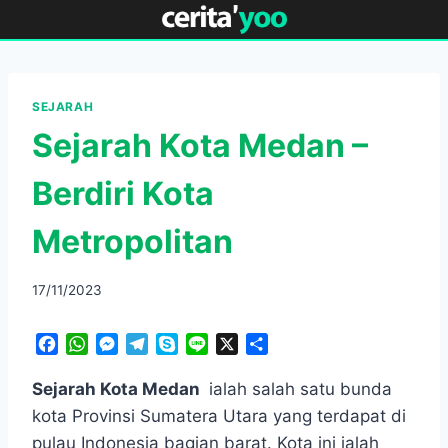
Skip
to
content
SEJARAH
Sejarah Kota Medan –
Berdiri Kota
Metropolitan
17/11/2023
F
W
M
T
S
L
X
S
a
h
e
e
k
i
h
c
a
s
l
y
n
a
Sejarah Kota Medan
ialah salah satu bunda
e
t
s
e
p
e
r
kota Provinsi Sumatera Utara yang terdapat di
b
s
e
g
e
e
pulau Indonesia bagian barat. Kota ini ialah