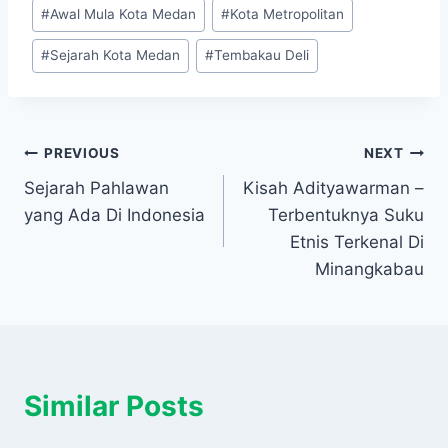
Post
#
Awal Mula Kota Medan
#
Kota Metropolitan
Tags:
#
Sejarah Kota Medan
#
Tembakau Deli
Navigasi
PREVIOUS
NEXT
Sejarah Pahlawan
Kisah Adityawarman –
pos
yang Ada Di Indonesia
Terbentuknya Suku
Etnis Terkenal Di
Minangkabau
Similar Posts