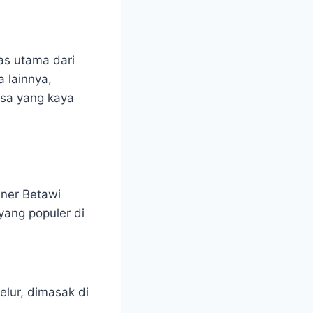
as utama dari
 lainnya,
asa yang kaya
iner Betawi
ang populer di
elur, dimasak di