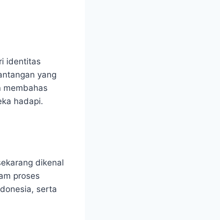
 identitas
 tantangan yang
an membahas
eka hadapi.
sekarang dikenal
lam proses
donesia, serta