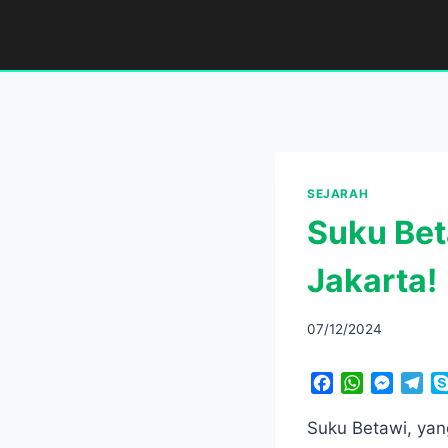
Skip
to
content
SEJARAH
Suku Bet
Jakarta!
07/12/2024
F
W
M
T
a
h
e
e
c
a
s
l
Suku Betawi, yan