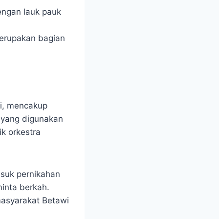
engan lauk pauk
merupakan bagian
wi, mencakup
r yang digunakan
ik orkestra
asuk pernikahan
inta berkah.
masyarakat Betawi