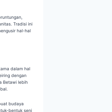
eruntungan,
tas. Tradisi ini
engusir hal-hal
tama dalam hal
eiring dengan
 Betawi lebih
bal.
buat budaya
tuk-bentuk seni