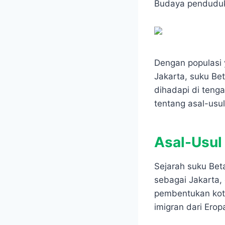
e
t
s
e
Budaya penduduk 
b
s
e
g
o
A
n
r
o
p
g
a
k
p
e
m
r
Dengan populasi 
Jakarta, suku Bet
dihadapi di tenga
tentang asal-usu
Asal-Usul
Sejarah suku Bet
sebagai Jakarta,
pembentukan kota 
imigran dari Erop