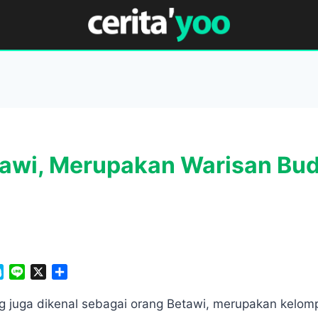
awi, Merupakan Warisan Bud
S
L
X
S
k
i
h
y
n
a
g juga dikenal sebagai orang Betawi, merupakan kelom