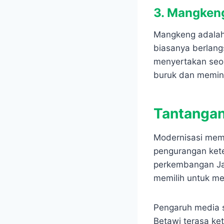
3. Mangken
Mangkeng adalah 
biasanya berlang
menyertakan seor
buruk dan memint
Tantangan
Modernisasi memb
pengurangan kete
perkembangan Jak
memilih untuk me
Pengaruh media 
Betawi terasa ke