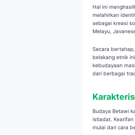
Hal ini menghasi
melahirkan identi
sebagai kreasi s
Melayu, Javanes
Secara bertahap,
belakang etnik in
kebudayaan masin
dari berbagai trad
Karakteri
Budaya Betawi ka
istiadat. Kearifa
mulai dari cara b