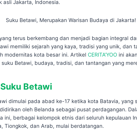
p
e
r
asli Jakarta, Indonesia.
e
e
yang terus berkembang dan menjadi bagian integral dari
awi memiliki sejarah yang kaya, tradisi yang unik, dan
h modernitas kota besar ini. Artikel
CERITA’YOO
ini ak
l suku Betawi, budaya, tradisi, dan tantangan yang mer
 Suku Betawi
awi dimulai pada abad ke-17 ketika kota Batavia, yang 
 didirikan oleh Belanda sebagai pusat perdagangan. Da
ini, berbagai kelompok etnis dari seluruh kepulauan In
a, Tiongkok, dan Arab, mulai berdatangan.