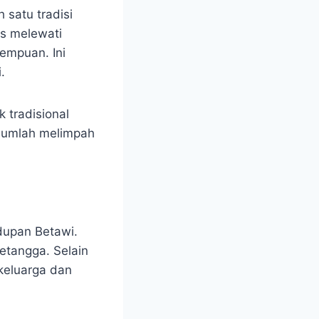
 satu tradisi
us melewati
empuan. Ini
.
 tradisional
 jumlah melimpah
idupan Betawi.
etangga. Selain
keluarga dan