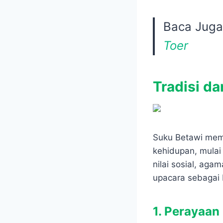
Baca Jug
Toer
Tradisi d
Suku Betawi memi
kehidupan, mulai 
nilai sosial, ag
upacara sebagai 
1. Perayaan