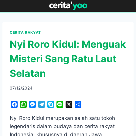
Skip
to
content
CERITA RAKYAT
Nyi Roro Kidul: Menguak
Misteri Sang Ratu Laut
Selatan
07/12/2024
F
W
M
T
S
L
X
S
a
h
e
e
k
i
h
c
a
s
l
y
n
a
Nyi Roro Kidul merupakan salah satu tokoh
e
t
s
e
p
e
r
legendaris dalam budaya dan cerita rakyat
b
s
e
g
e
e
Indonesia, khususnya di daerah Jawa.