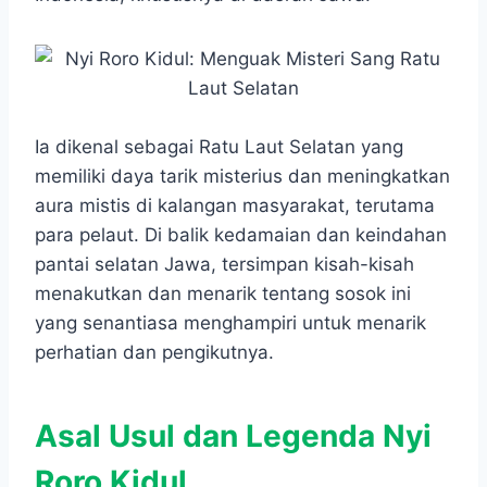
o
A
n
r
o
p
g
a
k
p
e
m
r
Ia dikenal sebagai Ratu Laut Selatan yang
memiliki daya tarik misterius dan meningkatkan
aura mistis di kalangan masyarakat, terutama
para pelaut. Di balik kedamaian dan keindahan
pantai selatan Jawa, tersimpan kisah-kisah
menakutkan dan menarik tentang sosok ini
yang senantiasa menghampiri untuk menarik
perhatian dan pengikutnya.
Asal Usul dan Legenda Nyi
Roro Kidul