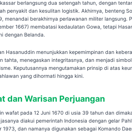
assar berlangsung dua setengah tahun, dengan tenta
 penyakit dan kesulitan logistik. Akhirnya, benteng 
9, menandai berakhirnya perlawanan militer langsung. P
ember 1667) membatasi kedaulatan Gowa, tetapi Hasan
i dengan Belanda.
tan Hasanuddin menunjukkan kepemimpinan dan keberan
n tahta, menegaskan integritasnya, dan menjadi simbo
lisme. Keputusannya mengutamakan prinsip di atas keun
hlawan yang dihormati hingga kini.
at dan Warisan Perjuangan
n wafat pada 12 Juni 1670 di usia 39 tahun dan dima
jasanya diakui pemerintah Indonesia dengan gelar Pah
 1973, dan namanya digunakan sebagai Komando Daerah