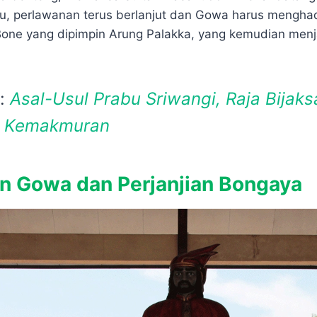
tu, perlawanan terus berlanjut dan Gowa harus mengha
one yang dipimpin Arung Palakka, yang kemudian menj
a:
Asal-Usul Prabu Sriwangi, Raja Bijak
 Kemakmuran
n Gowa dan Perjanjian Bongaya