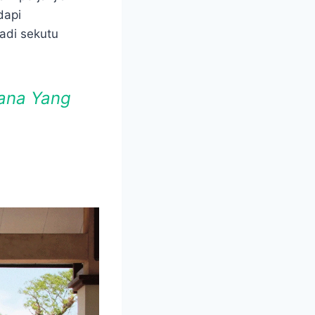
dapi
adi sekutu
sana Yang