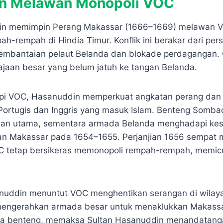
an Melawan Monopoli VOC
in memimpin Perang Makassar (1666–1669) melawan VO
-rempah di Hindia Timur. Konflik ini berakar dari pers
pembantaian pelaut Belanda dan blokade perdagangan.
ajaan besar yang belum jatuh ke tangan Belanda.
i VOC, Hasanuddin memperkuat angkatan perang dan m
Portugis dan Inggris yang masuk Islam. Benteng Somb
nan utama, sementara armada Belanda menghadapi kes
an Makassar pada 1654–1655. Perjanjian 1656 sempat
VOC tetap bersikeras memonopoli rempah-rempah, memicu
nuddin menuntut VOC menghentikan serangan di wilaya
mengerahkan armada besar untuk menaklukkan Makassa
a benteng, memaksa Sultan Hasanuddin menandatangan