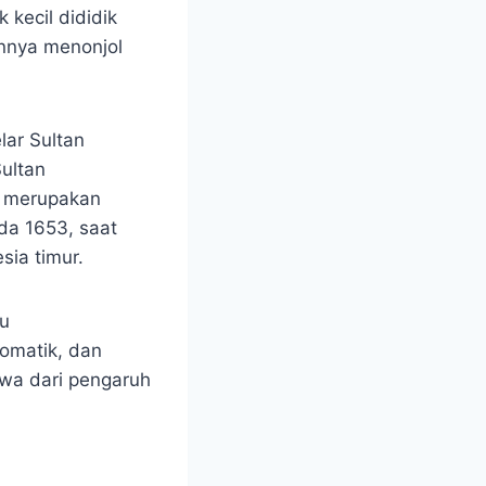
 kecil dididik
annya menonjol
lar Sultan
ultan
i merupakan
da 1653, saat
ia timur.
au
omatik, dan
owa dari pengaruh