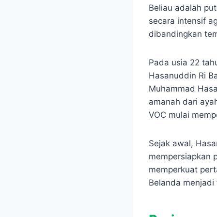
Beliau adalah put
secara intensif 
dibandingkan te
Pada usia 22 tah
Hasanuddin Ri B
Muhammad Hasanu
amanah dari aya
VOC mulai mempe
Sejak awal, Has
mempersiapkan pe
memperkuat perta
Belanda menjadi 