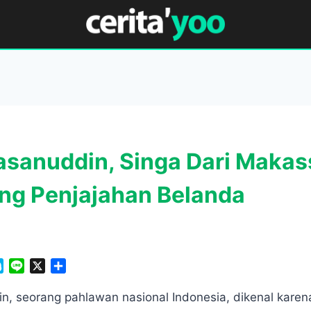
asanuddin, Singa Dari Makas
ng Penjajahan Belanda
S
L
X
S
k
i
h
y
n
a
in, seorang pahlawan nasional Indonesia, dikenal kare