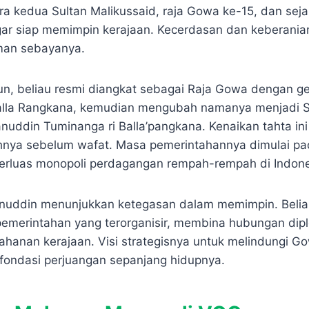
ra kedua Sultan Malikussaid, raja Gowa ke-15, dan sejak
agar siap memimpin kerajaan. Kecerdasan dan keberani
man sebayanya.
un, beliau resmi diangkat sebagai Raja Gowa dengan ge
alla Rangkana, kemudian mengubah namanya menjadi S
ddin Tuminanga ri Balla’pangkana. Kenaikan tahta in
hnya sebelum wafat. Masa pemerintahannya dimulai pa
rluas monopoli perdagangan rempah-rempah di Indones
anuddin menunjukkan ketegasan dalam memimpin. Beli
merintahan yang terorganisir, membina hubungan dipl
hanan kerajaan. Visi strategisnya untuk melindungi G
fondasi perjuangan sepanjang hidupnya.