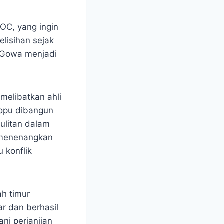
C, yang ingin
elisihan sejak
 Gowa menjadi
elibatkan ahli
aopu dibangun
ulitan dalam
 menenangkan
 konflik
h timur
r dan berhasil
i perjanjian