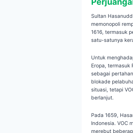
Perjuang
Sultan Hasanudd
memonopoli rempah
1616, termasuk 
satu-satunya ker
Untuk menghadap
Eropa, termasuk 
sebagai pertaha
blokade pelabuh
situasi, tetapi 
berlanjut.
Pada 1659, Hasa
Indonesia. VOC 
merebut beberap