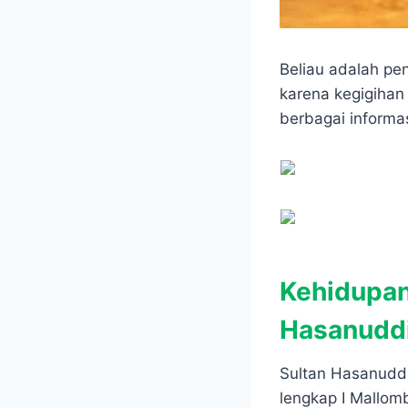
Beliau adalah pe
karena kegigihan
berbagai informa
Kehidupan
Hasanudd
Sultan Hasanuddi
lengkap I Mallo