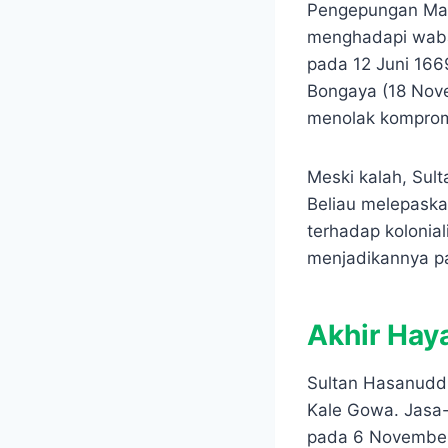
Pengepungan Mak
menghadapi wabah
pada 12 Juni 166
Bongaya (18 Nov
menolak komprom
Meski kalah, Sul
Beliau melepaska
terhadap kolonia
menjadikannya pa
Akhir Hay
Sultan Hasanuddi
Kale Gowa. Jasa-
pada 6 November