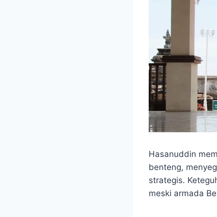
Hasanuddin memp
benteng, menyege
strategis. Keteg
meski armada Be