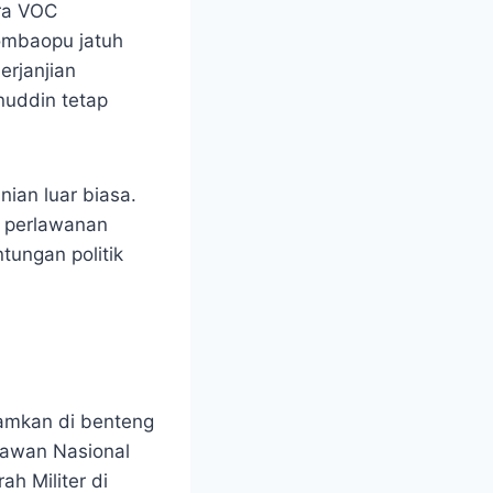
ra VOC
Sombaopu jatuh
erjanjian
uddin tetap
ian luar biasa.
l perlawanan
tungan politik
kamkan di benteng
lawan Nasional
 Militer di