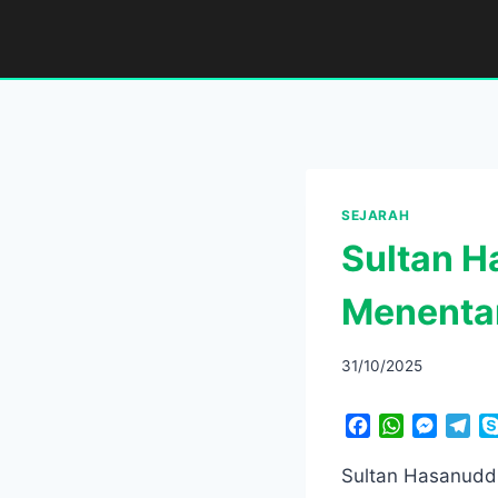
Skip
to
content
SEJARAH
Sultan H
Menenta
31/10/2025
F
W
M
T
a
h
e
e
c
a
s
l
​Sultan Hasanudd