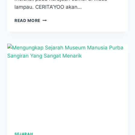
lampau. CERITA’YOO akan…
SIMBOL
READ MORE
KEKUASAAN
DAN
KEPAHLAWANAN
DALAM
SEJARAH
TUGU
KERIS
SIGINJAI
SEJARAH