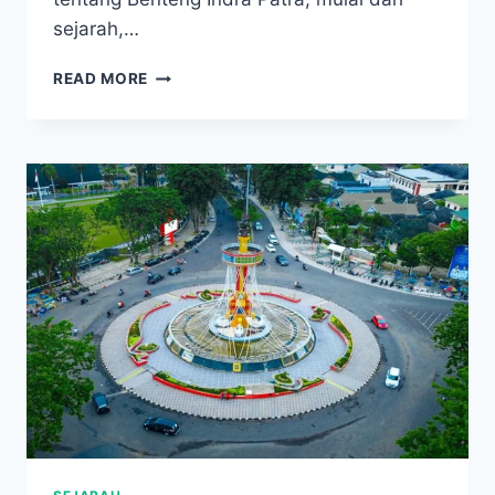
sejarah,…
MENGENAL
READ MORE
BENTENG
INDRA
PATRA,
WARISAN
SEJARAH
KERAJAAN
LAMURI
DI
ACEH
BESAR