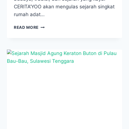
CERITA’YOO akan mengulas sejarah singkat
rumah adat…
MENGUPAS
READ MORE
SEJARAH
SINGKAT
RUMAH
ADAT
MEKONGGA
RAHA
BOKEO
DI
KOLAKA