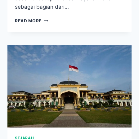
sebagai bagian dari…
ATURAN
READ MORE
KETAT
INI
SUDAH
LAMA
BERLAKU,
TAPI
SEJAK
KAPAN
MEROKOK
DI
PESAWAT
DILARANG?
SEJARAH