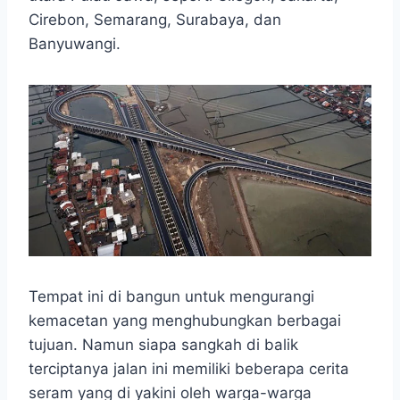
o
A
n
r
Cirebon, Semarang, Surabaya, dan
o
p
g
a
Banyuwangi.
k
p
e
m
r
Tempat ini di bangun untuk mengurangi
kemacetan yang menghubungkan berbagai
tujuan. Namun siapa sangkah di balik
terciptanya jalan ini memiliki beberapa cerita
seram yang di yakini oleh warga-warga