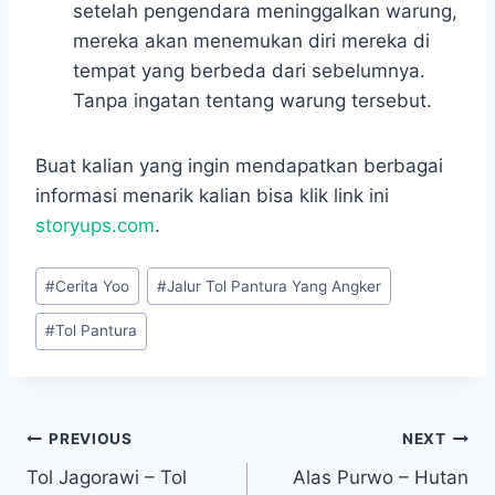
setelah pengendara meninggalkan warung,
mereka akan menemukan diri mereka di
tempat yang berbeda dari sebelumnya.
Tanpa ingatan tentang warung tersebut.
Buat kalian yang ingin mendapatkan berbagai
informasi menarik kalian bisa klik link ini
storyups.com
.
Post
#
Cerita Yoo
#
Jalur Tol Pantura Yang Angker
Tags:
#
Tol Pantura
Navigasi
PREVIOUS
NEXT
Tol Jagorawi – Tol
Alas Purwo – Hutan
pos