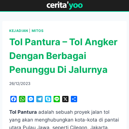
Skip
to
content
KEJADIAN
|
MITOS
Tol Pantura – Tol Angker
Dengan Berbagai
Penunggu Di Jalurnya
26/12/2023
F
W
M
T
S
L
X
S
a
h
e
e
k
i
h
c
a
s
l
y
n
a
Tol Pantura
adalah sebuah proyek jalan tol
e
t
s
e
p
e
r
yang akan menghubungkan kota-kota di pantai
b
s
e
g
e
e
utara Pulau Jawa, seperti Cilegon, Jakarta,