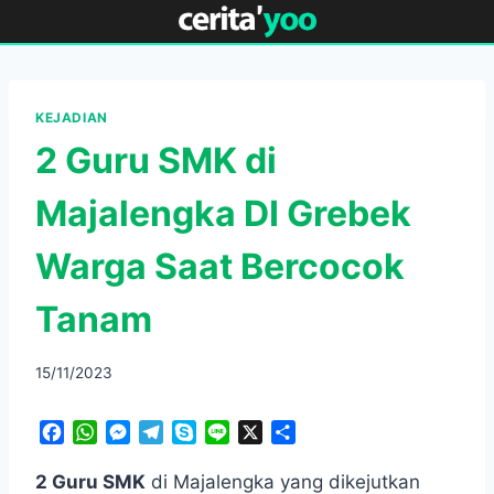
Skip
to
content
KEJADIAN
2 Guru SMK di
Majalengka DI Grebek
Warga Saat Bercocok
Tanam
15/11/2023
F
W
M
T
S
L
X
S
a
h
e
e
k
i
h
c
a
s
l
y
n
a
2 Guru SMK
di Majalengka yang dikejutkan