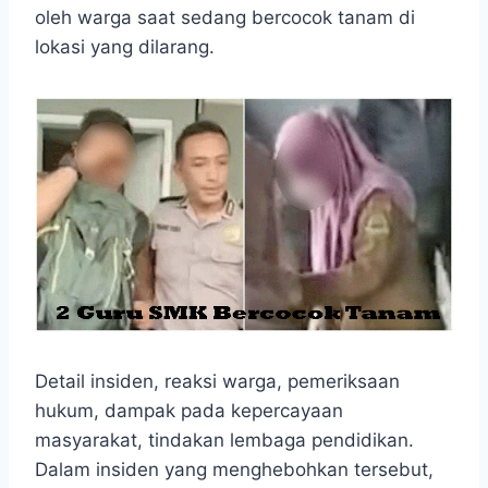
e
t
s
e
p
e
r
oleh warga saat sedang bercocok tanam di
b
s
e
g
e
e
lokasi yang dilarang.
o
A
n
r
o
p
g
a
k
p
e
m
r
Detail insiden, reaksi warga, pemeriksaan
hukum, dampak pada kepercayaan
masyarakat, tindakan lembaga pendidikan.
Dalam insiden yang menghebohkan tersebut,