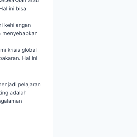
kecelakaan atau
l ini bisa
i kehilangan
bisa menyebabkan
i krisis global
akaran. Hal ini
enjadi pelajaran
ting adalah
engalaman