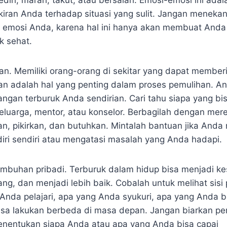
edih, marah, takut, atau bersalah. Emosi-emosi ini adal
ikiran Anda terhadap situasi yang sulit. Jangan meneka
 emosi Anda, karena hal ini hanya akan membuat Anda
k sehat.
. Memiliki orang-orang di sekitar yang dapat membe
 adalah hal yang penting dalam proses pemulihan. And
ngan terburuk Anda sendirian. Cari tahu siapa yang b
eluarga, mentor, atau konselor. Berbagilah dengan mer
n, pikirkan, dan butuhkan. Mintalah bantuan jika Anda 
iri sendiri atau mengatasi masalah yang Anda hadapi.
mbuhan pribadi. Terburuk dalam hidup bisa menjadi k
ng, dan menjadi lebih baik. Cobalah untuk melihat sisi p
Anda pelajari, apa yang Anda syukuri, apa yang Anda bi
isa lakukan berbeda di masa depan. Jangan biarkan p
nentukan siapa Anda atau apa yang Anda bisa capai