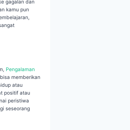
ke gagalan dan
Dan kamu pun
embelajaran,
sangat
um,
Pengalaman
g bisa memberikan
hidup atau
 positif atau
ai peristiwa
agi seseorang