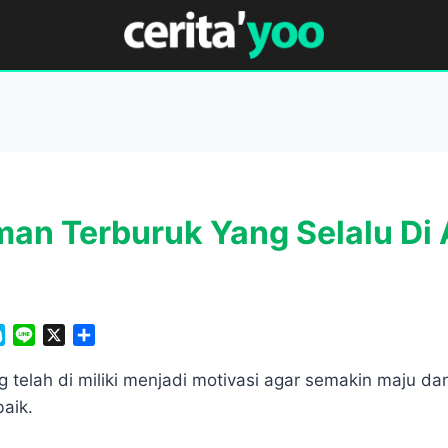
an Terburuk Yang Selalu Di 
S
L
X
S
k
i
h
y
n
a
 telah di miliki menjadi motivasi agar semakin maju da
p
e
r
aik.
e
e