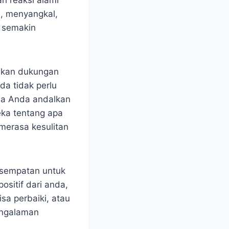
ah reaksi alami
n, menyangkal,
 semakin
rikan dukungan
a tidak perlu
isa Anda andalkan
eka tentang apa
merasa kesulitan
esempatan untuk
ositif dari anda,
sa perbaiki, atau
engalaman