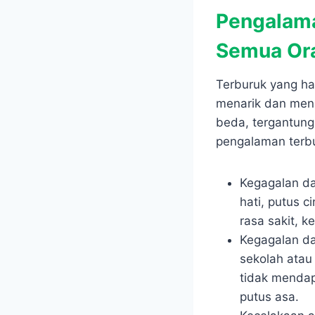
Pengalama
Semua Or
Terburuk yang ha
menarik dan mena
beda, tergantung
pengalaman terbu
Kegagalan da
hati, putus 
rasa sakit, 
Kegagalan da
sekolah atau k
tidak mendap
putus asa.