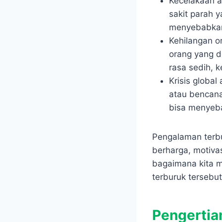
Kecelakaan a
sakit parah 
menyebabkan 
Kehilangan o
orang yang di
rasa sedih, k
Krisis globa
atau bencana
bisa menyeba
Pengalaman terbu
berharga, motivas
bagaimana kita 
terburuk tersebut
Pengertia