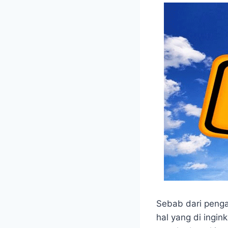
o
p
g
a
k
p
e
m
r
Sebab dari peng
hal yang di ingin