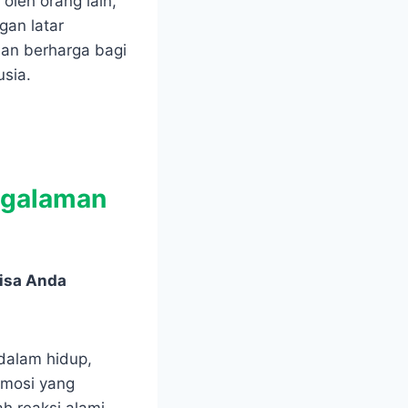
oleh orang lain,
gan latar
dan berharga bagi
sia.
ngalaman
isa Anda
dalam hidup,
emosi yang