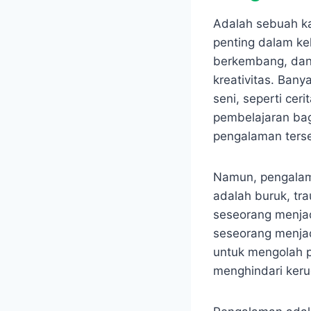
Adalah sebuah ka
penting dalam ke
berkembang, dan 
kreativitas. Ba
seni, seperti cer
pembelajaran bag
pengalaman ters
Namun, pengalama
adalah buruk, tr
seseorang menjad
seseorang menjadi
untuk mengolah p
menghindari keru