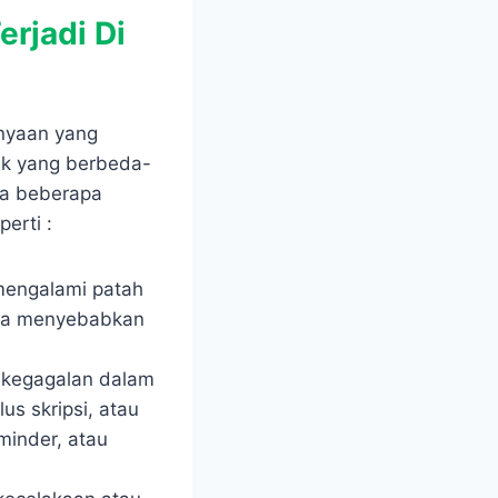
rjadi Di
anyaan yang
uk yang berbeda-
da beberapa
erti :
mengalami patah
bisa menyebabkan
 kegagalan dalam
lus skripsi, atau
minder, atau