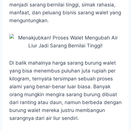
e
t
s
e
p
e
r
menjadi sarang bernilai tinggi, simak rahasia,
b
s
e
g
e
e
manfaat, dan peluang bisnis sarang walet yang
o
A
n
r
menguntungkan.
o
p
g
a
k
p
e
m
r
Di balik mahalnya harga sarang burung walet
yang bisa menembus puluhan juta rupiah per
kilogram, ternyata tersimpan sebuah proses
alami yang benar-benar luar biasa. Banyak
orang mungkin mengira sarang burung dibuat
dari ranting atau daun, namun berbeda dengan
burung walet mereka justru membangun
sarangnya dari air liur sendiri.