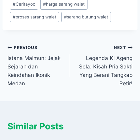
#
Ceritayoo
#
harga sarang walet
#
proses sarang walet
#
sarang burung walet
Navigasi
PREVIOUS
NEXT
Istana Maimun: Jejak
Legenda Ki Ageng
pos
Sejarah dan
Sela: Kisah Pria Sakti
Keindahan Ikonik
Yang Berani Tangkap
Medan
Petir!
Similar Posts