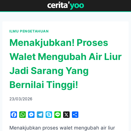
Skip
to
content
ILMU PENGETAHUAN
Menakjubkan! Proses
Walet Mengubah Air Liur
Jadi Sarang Yang
Bernilai Tinggi!
23/03/2026
F
W
M
T
S
L
X
S
a
h
e
e
k
i
h
c
a
s
l
y
n
a
Menakjubkan proses walet mengubah air liur