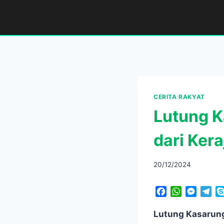
Skip
to
content
CERITA RAKYAT
Lutung K
dari Ker
20/12/2024
F
W
M
T
a
h
e
e
c
a
s
l
Lutung Kasarun