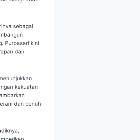
rinya sebagai
membangun
 Purbasari kini
arapan dan
 menunjukkan
engan kekuatan
ggambarkan
berani dan penuh
adiknya,
emberikan