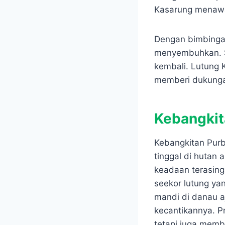
Kasarung menawa
Dengan bimbingan
menyembuhkan. Se
kembali. Lutung 
memberi dukunga
Kebangkit
Kebangkitan Purb
tinggal di hutan 
keadaan terasing
seekor lutung ya
mandi di danau 
kecantikannya. P
tetapi juga memb