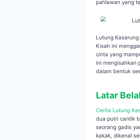
e
t
s
e
pahlawan yang te
b
s
e
g
o
A
n
r
o
p
g
a
k
p
e
m
r
Lutung Kasarung 
Kisah ini mengga
cinta yang mampu
ini mengisahkan 
dalam bentuk see
Latar Bel
Cerita Lutung Ka
dua putri cantik
seorang gadis ya
kakak, dikenal s