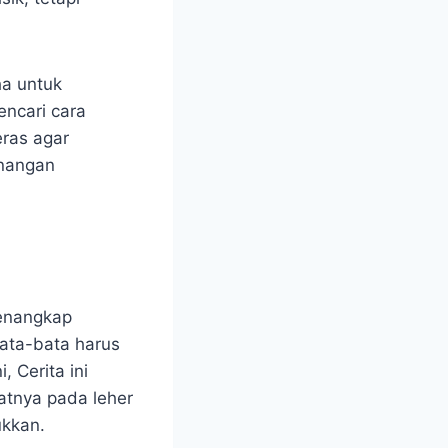
ha untuk
ncari cara
eras agar
unangan
enangkap
bata-bata harus
, Cerita ini
tnya pada leher
ukkan.