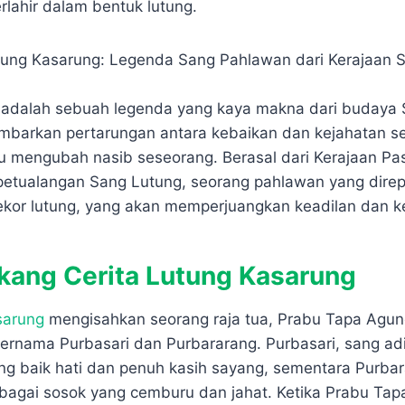
p
e
r
rlahir dalam bentuk lutung.
e
e
adalah sebuah legenda yang kaya makna dari budaya 
mbarkan pertarungan antara kebaikan dan kejahatan s
 mengubah nasib seseorang. Berasal dari Kerajaan Pasi
petualangan Sang Lutung, seorang pahlawan yang dire
kor lutung, yang akan memperjuangkan keadilan dan k
akang Cerita Lutung Kasarung
sarung
mengisahkan seorang raja tua, Prabu Tapa Agung
 bernama Purbasari dan Purbararang. Purbasari, sang ad
ng baik hati dan penuh kasih sayang, sementara Purba
ebagai sosok yang cemburu dan jahat. Ketika Prabu Ta