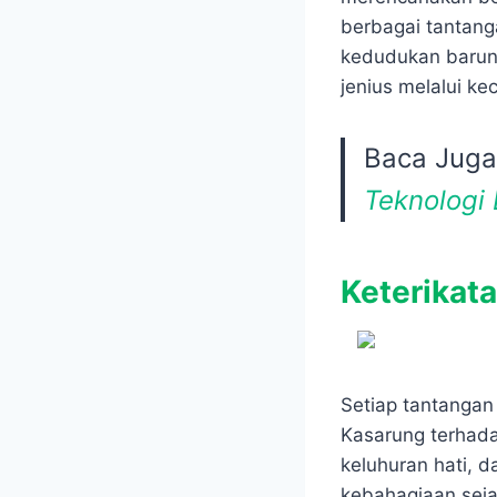
berbagai tantang
kedudukan baruny
jenius melalui k
Baca Jug
Teknologi
Keterikat
Setiap tantangan
Kasarung terhadap
keluhuran hati, 
kebahagiaan sejat