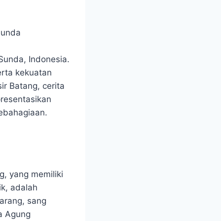
Sunda, Indonesia.
erta kekuatan
r Batang, cerita
presentasikan
ebahagiaan.
, yang memiliki
ik, adalah
rarang, sang
pa Agung