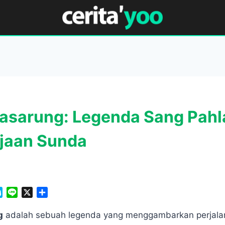
asarung: Legenda Sang Pah
ajaan Sunda
S
L
X
S
k
i
h
y
n
a
g
adalah sebuah legenda yang menggambarkan perjala