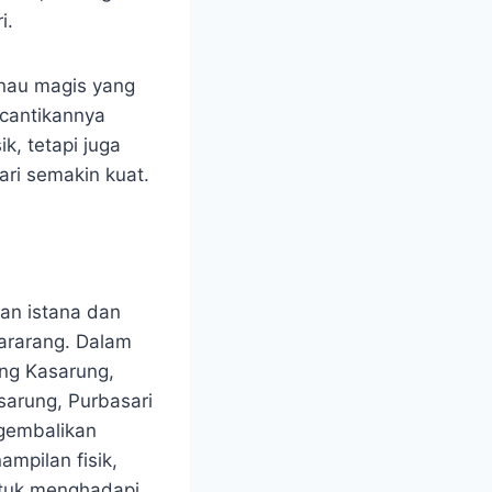
i.
anau magis yang
cantikannya
k, tetapi juga
ri semakin kuat.
pan istana dan
bararang. Dalam
ng Kasarung,
sarung, Purbasari
gembalikan
mpilan fisik,
ntuk menghadapi