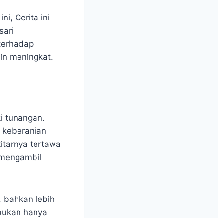
, Cerita ini
ari
 terhadap
in meningkat.
ki tunangan.
 keberanian
itarnya tertawa
 mengambil
, bahkan lebih
 bukan hanya