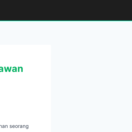
lawan
nan seorang