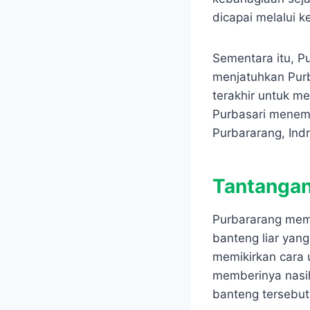
dicapai melalui k
Sementara itu, P
menjatuhkan Purb
terakhir untuk m
Purbasari menem
Purbararang, Indr
Tantanga
Purbararang mem
banteng liar yan
memikirkan cara u
memberinya nasi
banteng tersebut.