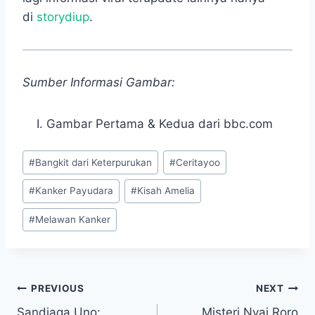
di
storydiup
.
Sumber Informasi Gambar:
Gambar Pertama & Kedua dari bbc.com
Post
#
Bangkit dari Keterpurukan
#
Ceritayoo
Tags:
#
Kanker Payudara
#
Kisah Amelia
#
Melawan Kanker
Navigasi
PREVIOUS
NEXT
Sandiaga Uno:
Misteri Nyai Roro