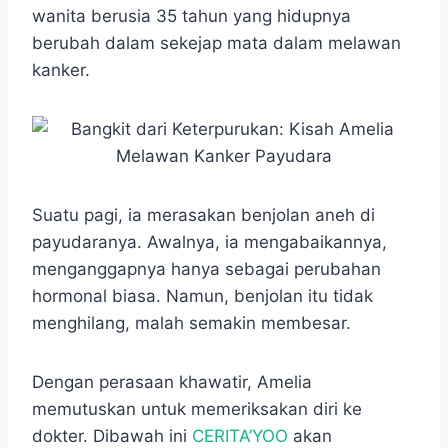
e
t
s
e
p
e
r
wanita berusia 35 tahun yang hidupnya
b
s
e
g
e
e
berubah dalam sekejap mata dalam melawan
o
A
n
r
kanker.
o
p
g
a
k
p
e
m
r
Suatu pagi, ia merasakan benjolan aneh di
payudaranya. Awalnya, ia mengabaikannya,
menganggapnya hanya sebagai perubahan
hormonal biasa. Namun, benjolan itu tidak
menghilang, malah semakin membesar.
Dengan perasaan khawatir, Amelia
memutuskan untuk memeriksakan diri ke
dokter. Dibawah ini
CERITA’YOO
akan