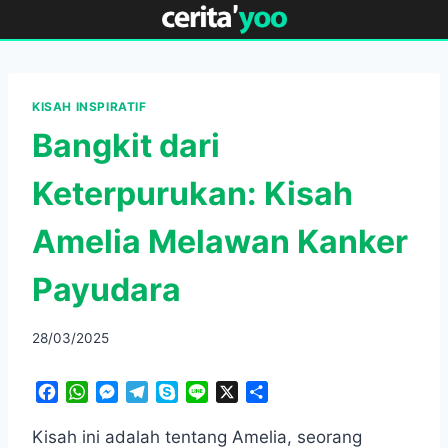
Skip
to
content
KISAH INSPIRATIF
Bangkit dari
Keterpurukan: Kisah
Amelia Melawan Kanker
Payudara
28/03/2025
F
W
M
T
S
L
X
S
a
h
e
e
k
i
h
c
a
s
l
y
n
a
Kisah ini adalah tentang Amelia, seorang