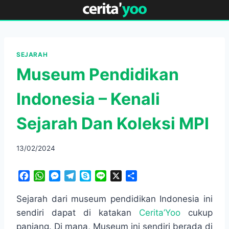
Skip
to
content
SEJARAH
Museum Pendidikan
Indonesia – Kenali
Sejarah Dan Koleksi MPI
13/02/2024
F
W
M
T
S
L
X
S
a
h
e
e
k
i
h
c
a
s
l
y
n
a
Sejarah dari museum pendidikan Indonesia ini
e
t
s
e
p
e
r
sendiri dapat di katakan
Cerita’Yoo
cukup
b
s
e
g
e
e
panjang. Di mana, Museum ini sendiri berada di