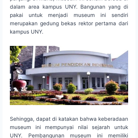
o
A
n
r
dalam area kampus UNY. Bangunan yang di
o
p
g
a
pakai untuk menjadi museum ini sendiri
k
p
e
m
r
merupakan gedung bekas rektor pertama dari
kampus UNY.
Sehingga, dapat di katakan bahwa keberadaan
museum ini mempunyai nilai sejarah untuk
UNY. Pembangunan museum ini memiliki