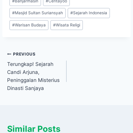
#
Banjarmasin
#
Ceritayoo
Tags:
#
Masjid Sultan Suriansyah
#
Sejarah Indonesia
#
Warisan Budaya
#
Wisata Religi
Navigasi
PREVIOUS
Terungkap! Sejarah
pos
Candi Arjuna,
Peninggalan Misterius
Dinasti Sanjaya
Similar Posts