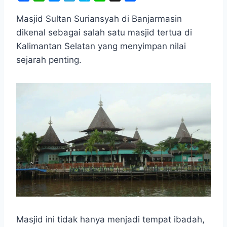
a
h
e
e
k
i
h
c
a
s
l
y
n
a
Masjid Sultan Suriansyah di Banjarmasin
e
t
s
e
p
e
r
dikenal sebagai salah satu masjid tertua di
b
s
e
g
e
e
Kalimantan Selatan yang menyimpan nilai
o
A
n
r
sejarah penting.
o
p
g
a
k
p
e
m
r
Masjid ini tidak hanya menjadi tempat ibadah,