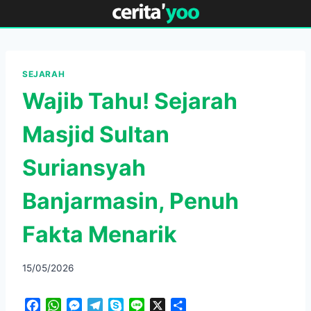
Skip
to
content
SEJARAH
Wajib Tahu! Sejarah
Masjid Sultan
Suriansyah
Banjarmasin, Penuh
Fakta Menarik
15/05/2026
F
W
M
T
S
L
X
S