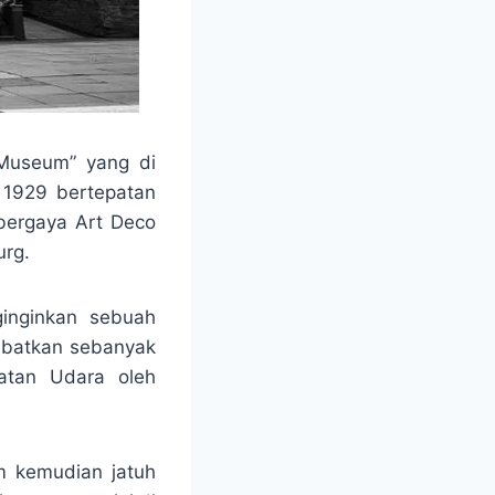
Museum” yang di
 1929 bertepatan
 bergaya Art Deco
urg.
inginkan sebuah
ibatkan sebanyak
atan Udara oleh
m kemudian jatuh