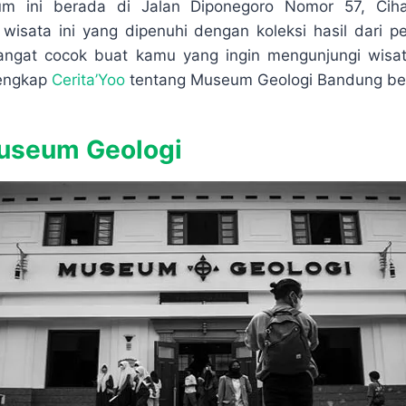
p
e
r
m ini berada di Jalan Diponegoro Nomor 57, Cihau
e
e
wisata ini yang dipenuhi dengan koleksi hasil dari 
sangat cocok buat kamu yang ingin mengunjungi wisa
lengkap
Cerita’Yoo
tentang Museum Geologi Bandung beri
useum Geologi