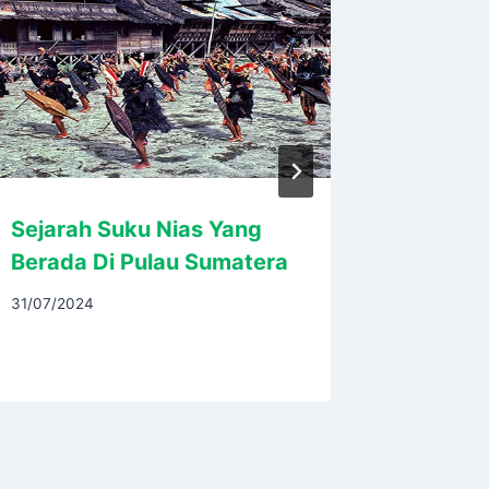
Sejarah Suku Nias Yang
Mengga
Berada Di Pulau Sumatera
Lapang
Masa k
31/07/2024
22/02/202