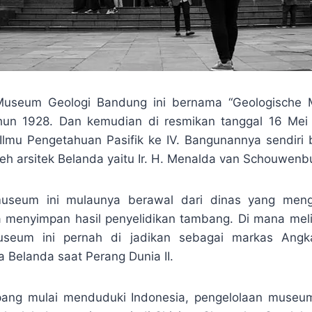
Museum Geologi Bandung ini bernama “Geologische 
un 1928. Dan kemudian di resmikan tanggal 16 Mei
lmu Pengetahuan Pasifik ke IV. Bangunannya sendiri
leh arsitek Belanda yaitu Ir. H. Menalda van Schouwenb
seum ini mulaunya berawal dari dinas yang meng
a menyimpan hasil penyelidikan tambang. Di mana mel
useum ini pernah di jadikan sebagai markas Angk
a Belanda saat Perang Dunia II.
epang mulai menduduki Indonesia, pengelolaan museu