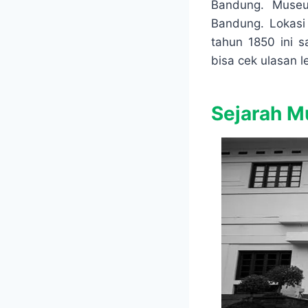
e
t
s
e
Bandung. Museu
b
s
e
g
Bandung. Lokasi 
o
A
n
r
tahun 1850 ini 
o
p
g
a
bisa cek ulasan 
k
p
e
m
r
Sejarah M