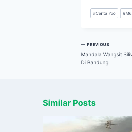
Post
#
Cerita Yoo
#
Mu
Tags:
Navigasi
PREVIOUS
Mandala Wangsit Sil
pos
Di Bandung
Similar Posts