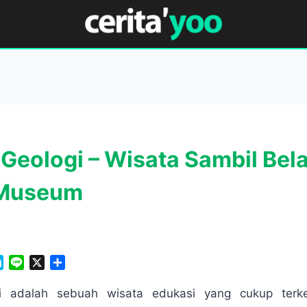
eologi – Wisata Sambil Bela
 Museum
S
L
X
S
k
i
h
y
n
a
 adalah sebuah wisata edukasi yang cukup terk