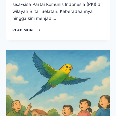
sisa-sisa Partai Komunis Indonesia (PKI) di
wilayah Blitar Selatan. Keberadaannya
hingga kini menjadi…
JEJAK
READ MORE
OPERASI
MILITER
1968
DI
BLITAR
YANG
TAK
LEKANG
OLEH
WAKTU