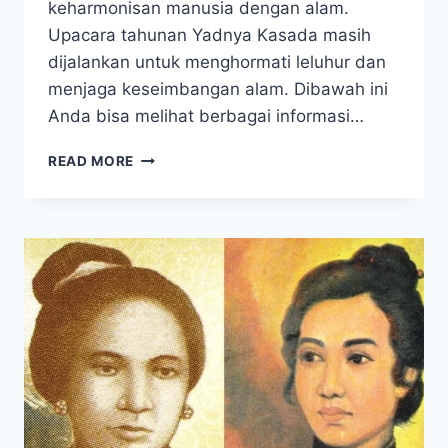
keharmonisan manusia dengan alam.
Upacara tahunan Yadnya Kasada masih
dijalankan untuk menghormati leluhur dan
menjaga keseimbangan alam. Dibawah ini
Anda bisa melihat berbagai informasi…
LEGENDA
READ MORE
GUNUNG
BROMO,
KISAH
RORO
ANTENG
DAN
JOKO
SEGER