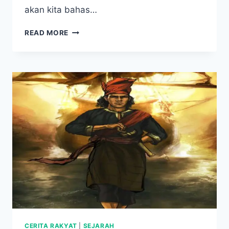
akan kita bahas…
MISTERI
READ MORE
DAN
PESONA
SUNGAI
JODOH
BATAM,
TEMPAT
ROMANTIS
PENUH
LEGENDA
CERITA RAKYAT
|
SEJARAH