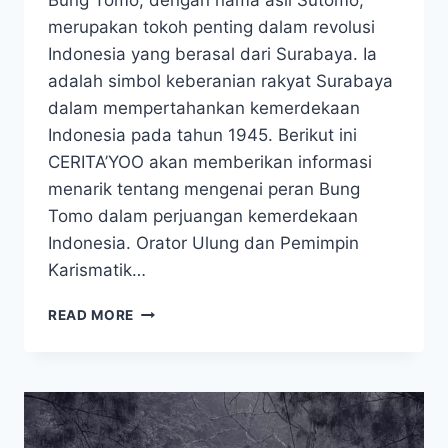
​Bung Tomo, dengan nama asli Sutomo,
merupakan tokoh penting dalam revolusi
Indonesia yang berasal dari Surabaya. ​Ia
adalah simbol keberanian rakyat Surabaya
dalam mempertahankan kemerdekaan
Indonesia pada tahun 1945. Berikut ini
CERITA’YOO akan memberikan informasi
menarik tentang mengenai peran Bung
Tomo dalam perjuangan kemerdekaan
Indonesia. Orator Ulung dan Pemimpin
Karismatik…
BUNG
READ MORE
TOMO,
API
SEMANGAT
REVOLUSI
SURABAYA
1945