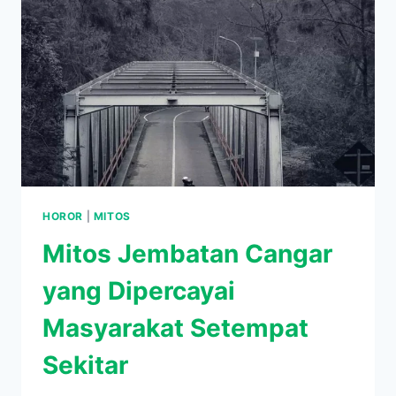
HOROR
|
MITOS
Mitos Jembatan Cangar
yang Dipercayai
Masyarakat Setempat
Sekitar