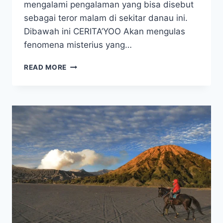
mengalami pengalaman yang bisa disebut
sebagai teror malam di sekitar danau ini.
Dibawah ini CERITA’YOO Akan mengulas
fenomena misterius yang…
MISTERI
READ MORE
DANAU
SEGARA
ANAK
TEROR
MALAM
DI
RINJANI