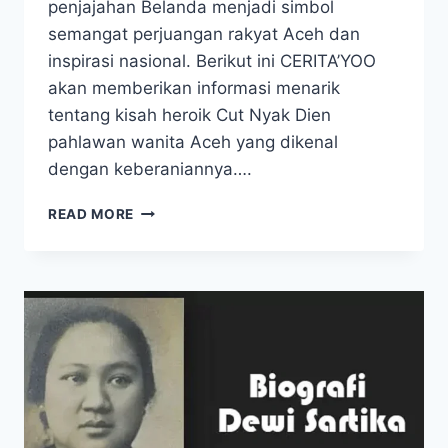
penjajahan Belanda menjadi simbol
semangat perjuangan rakyat Aceh dan
inspirasi nasional​. Berikut ini CERITA’YOO
akan memberikan informasi menarik
tentang kisah heroik Cut Nyak Dien
pahlawan wanita Aceh yang dikenal
dengan keberaniannya….
KEBERANIAN
READ MORE
CUT
NYAK
DHIEN
MELAWAN
PENJAJAH
BELANDA