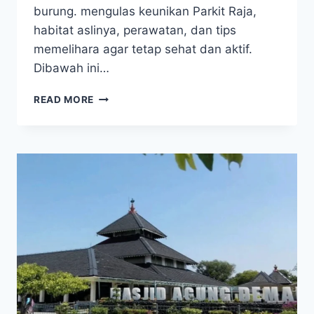
burung. mengulas keunikan Parkit Raja,
habitat aslinya, perawatan, dan tips
memelihara agar tetap sehat dan aktif.
Dibawah ini…
SI
READ MORE
PARKIT
RAJA
PARAKEET,
BURUNG
LEGENDARIS
ACEH
YANG
MEMIKAT