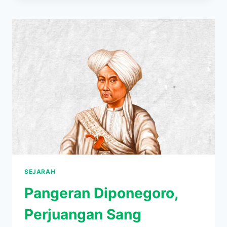
MANUSIA
UDANG
PENJAGA
LAUT
SULAWESI
SEJARAH
Pangeran Diponegoro,
Perjuangan Sang