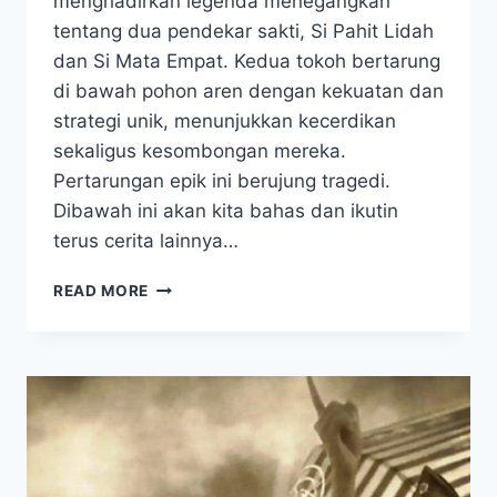
menghadirkan legenda menegangkan
tentang dua pendekar sakti, Si Pahit Lidah
dan Si Mata Empat. Kedua tokoh bertarung
di bawah pohon aren dengan kekuatan dan
strategi unik, menunjukkan kecerdikan
sekaligus kesombongan mereka.
Pertarungan epik ini berujung tragedi.
Dibawah ini akan kita bahas dan ikutin
terus cerita lainnya…
LEGENDA
READ MORE
SUMATRA
SELATAN,
DUEL
SERU
SI
PAHIT
LIDAH
DAN
SI