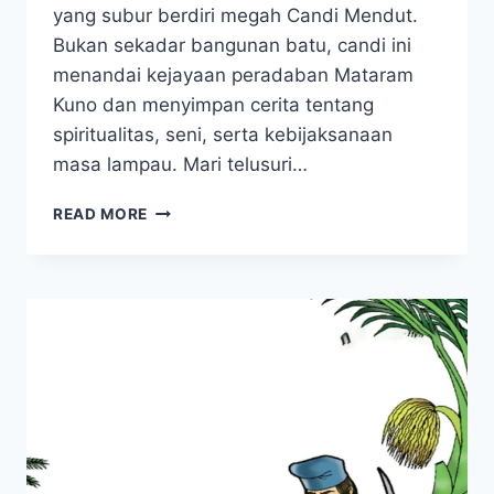
yang subur berdiri megah Candi Mendut.
Bukan sekadar bangunan batu, candi ini
menandai kejayaan peradaban Mataram
Kuno dan menyimpan cerita tentang
spiritualitas, seni, serta kebijaksanaan
masa lampau. Mari telusuri…
CERITA
READ MORE
SEJARAH
CANDI
MENDUT,
SAKSI
BISU
KEJAYAAN
MATARAM
KUNO