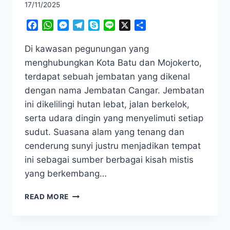
17/11/2025
Facebook
WhatsApp
Messenger
Telegram
Skype
Line
X
Share
Di kawasan pegunungan yang
menghubungkan Kota Batu dan Mojokerto,
terdapat sebuah jembatan yang dikenal
dengan nama Jembatan Cangar. Jembatan
ini dikelilingi hutan lebat, jalan berkelok,
serta udara dingin yang menyelimuti setiap
sudut. Suasana alam yang tenang dan
cenderung sunyi justru menjadikan tempat
ini sebagai sumber berbagai kisah mistis
yang berkembang…
MITOS
READ MORE
JEMBATAN
CANGAR
YANG