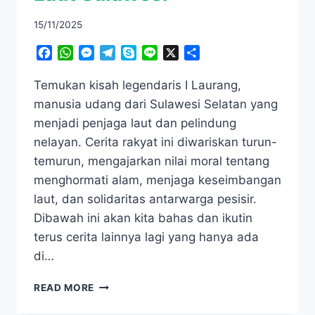
15/11/2025
Facebook
WhatsApp
Messenger
Telegram
Skype
Line
X
Share
Temukan kisah legendaris I Laurang,
manusia udang dari Sulawesi Selatan yang
menjadi penjaga laut dan pelindung
nelayan. Cerita rakyat ini diwariskan turun-
temurun, mengajarkan nilai moral tentang
menghormati alam, menjaga keseimbangan
laut, dan solidaritas antarwarga pesisir.
Dibawah ini akan kita bahas dan ikutin
terus cerita lainnya lagi yang hanya ada
di…
I
READ MORE
LAURANG,
LEGENDA