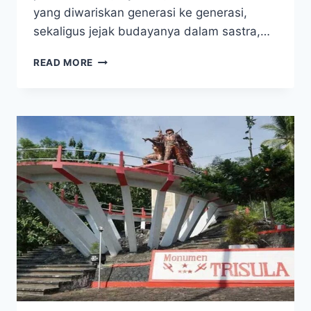
yang diwariskan generasi ke generasi,
sekaligus jejak budayanya dalam sastra,…
HANG
READ MORE
TUAH,
AWAL
KISAH
KESATRIA
MELAYU
YANG
LEGENDARIS