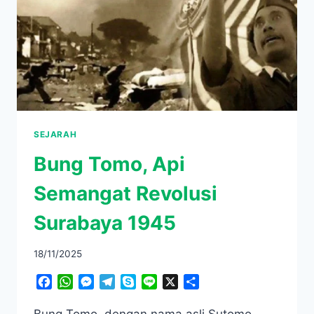
MATA
EMPAT
SEJARAH
Bung Tomo, Api
Semangat Revolusi
Surabaya 1945
18/11/2025
Facebook
WhatsApp
Messenger
Telegram
Skype
Line
X
Share